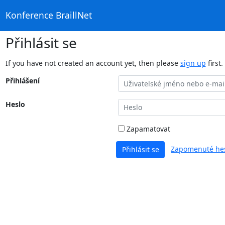
Konference BraillNet
Přihlásit se
If you have not created an account yet, then please
sign up
first.
Přihlášení
Heslo
Zapamatovat
Zapomenuté hes
Přihlásit se