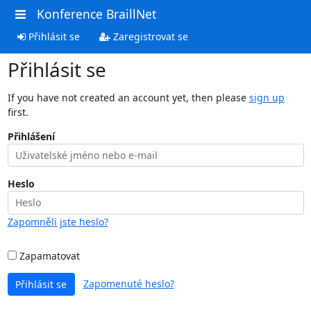
Konference BraillNet
Přihlásit se
Zaregistrovat se
Přihlásit se
If you have not created an account yet, then please
sign up
first.
Přihlášení
Heslo
Zapomněli jste heslo?
Zapamatovat
Zapomenuté heslo?
Přihlásit se