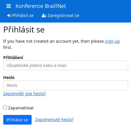
Konference BraillNet
Přihlásit se
Zaregistrovat se
Přihlásit se
If you have not created an account yet, then please
sign up
first.
Přihlášení
Heslo
Zapomněli jste heslo?
Zapamatovat
Zapomenuté heslo?
Přihlásit se