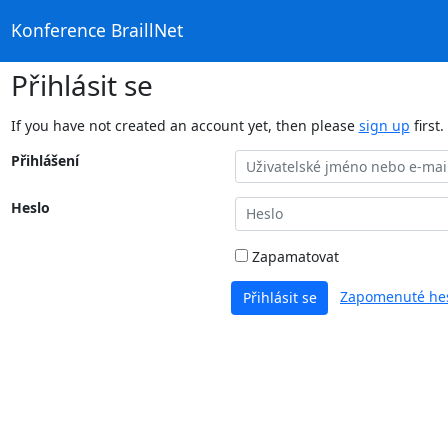
Konference BraillNet
Přihlásit se
If you have not created an account yet, then please
sign up
first.
Přihlášení
Heslo
Zapamatovat
Zapomenuté hes
Přihlásit se