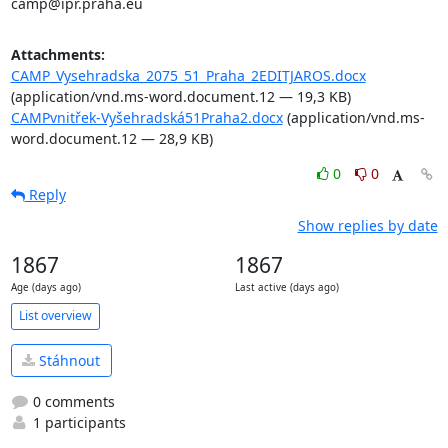
camp@ipr.praha.eu
Attachments:
CAMP_Vysehradska_2075_51_Praha_2EDITJAROS.docx
(application/vnd.ms-word.document.12 — 19,3 KB)
CAMPvnitřek-Vyšehradská51Praha2.docx
(application/vnd.ms-
word.document.12 — 28,9 KB)
0
0
Reply
Show replies by date
1867
1867
Age (days ago)
Last active (days ago)
List overview
Stáhnout
0 comments
1 participants