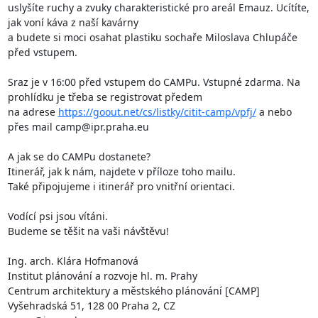
uslyšíte ruchy a zvuky charakteristické pro areál Emauz. Ucítíte, 
jak voní káva z naší kavárny 

a budete si moci osahat plastiku sochaře Miloslava Chlupáče 
před vstupem.

Sraz je v 16:00 před vstupem do CAMPu. Vstupné zdarma. Na 
prohlídku je třeba se registrovat předem 

na adrese 
https://goout.net/cs/listky/citit-camp/vpfj/
 a nebo 
přes mail camp@ipr.praha.eu

A jak se do CAMPu dostanete? 

Itinerář, jak k nám, najdete v příloze toho mailu.

Také připojujeme i itinerář pro vnitřní orientaci. 

Vodící psi jsou vítáni. 

Budeme se těšit na vaši návštěvu!

Ing. arch. Klára Hofmanová

Institut plánování a rozvoje hl. m. Prahy

Centrum architektury a městského plánování [CAMP]

Vyšehradská 51, 128 00 Praha 2, CZ
