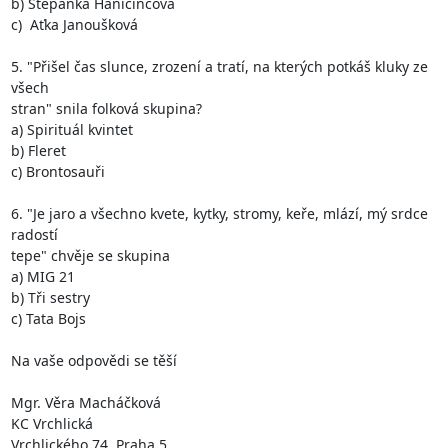
b) Štěpánka Haničincová

c)  Aťka Janoušková 

5. "Přišel čas slunce, zrození a tratí, na kterých potkáš kluky ze 
všech

stran" snila folková skupina?

a) Spirituál kvintet

b) Fleret

c) Brontosauři

6. "Je jaro a všechno kvete, kytky, stromy, keře, mlází, mý srdce 
radostí

tepe" chvěje se skupina

a) MIG 21

b) Tři sestry

c) Tata Bojs

Na vaše odpovědi se těší

Mgr. Věra Macháčková

KC Vrchlická

Vrchlického 74, Praha 5
