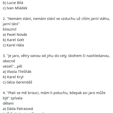
b) Lucie Bílá

c) Ivan Mládek

2. "Nemám stání, nemám stání ve vzduchu už cítím jarní vláhu, 
jarní tání"

blouznil

a) Pavel Novák

b) Karel Gott

c) Karel Hála

3. "Je jaro, větry vanou od jihu do cely, sbohem či nashledanou, 
obecné

veselí"...pěl

a) Vlasta Třešňák

b) Karel Kryl

c) Géza Gerendáš

4. "Ptali se mě brouci, mám-li potuchu, kdepak asi jaro může 
být" zpívala

dětem

a) Dáda Patrasová
