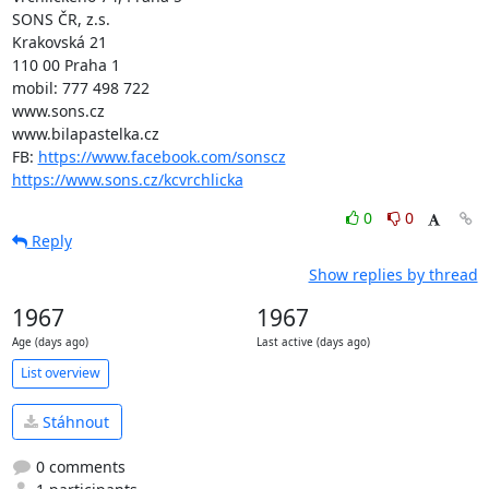
SONS ČR, z.s.

Krakovská 21

110 00 Praha 1

mobil: 777 498 722

www.sons.cz

www.bilapastelka.cz

FB: 
https://www.facebook.com/sonscz
https://www.sons.cz/kcvrchlicka
0
0
Reply
Show replies by thread
1967
1967
Age (days ago)
Last active (days ago)
List overview
Stáhnout
0 comments