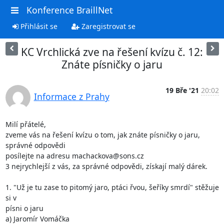
Konference BraillNet
Přihlásit se
Zaregistrovat se
KC Vrchlická zve na řešení kvízu č. 12:
Znáte písničky o jaru
19 Bře '21
20:02
Informace z Prahy
Milí přátelé,

zveme vás na řešení kvízu o tom, jak znáte písničky o jaru, 
správné odpovědi

posílejte na adresu machackova@sons.cz

3 nejrychlejší z vás, za správné odpovědi, získají malý dárek.

1. "Už je tu zase to pitomý jaro, ptáci řvou, šeříky smrdí" stěžuje 
si v

písni o jaru  

a) Jaromír Vomáčka
