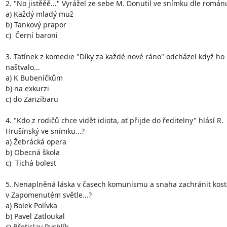
2. "No jistěěě..." Vyrážel ze sebe M. Donutil ve snímku dle románu.
a) Každý mladý muž

b) Tankový prapor

c)  Černí baroni

3. Tatínek z komedie "Díky za každé nové ráno" odcházel když ho 
naštvalo...

a) K Bubeníčkům

b) na exkurzi

c) do Zanzibaru

4. "Kdo z rodičů chce vidět idiota, ať přijde do ředitelny" hlásí R.

Hrušínský ve snímku...?

a) Žebrácká opera

b) Obecná škola

c)  Tichá bolest 

5. Nenaplněná láska v časech komunismu a snaha zachránit kostel 
v Zapomenutém světle...?

a) Bolek Polívka

b) Pavel Zatloukal

c) Břetislav Rychlík
