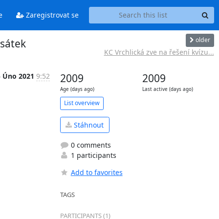
e
Zaregistrovat se
older
esátek
KC Vrchlická zve na řešení kvízu...
5 Úno 2021
9:52
2009
2009
Age (days ago)
Last active (days ago)
List overview
Stáhnout
0 comments
1 participants
Add to favorites
TAGS
PARTICIPANTS (1)