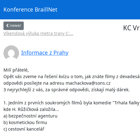
Konference BraillNet
newer
KC Vr
Víkendová výluka metra trasy C:...
Informace z Prahy
Milí přátelé,

Opět vás zveme na řešení kvízu o tom, jak znáte filmy z devadesát
odpovědi posílejte na adresu machackova@sons.cz

3 nejrychlejší z vás, za správné odpovědi, získají malý dárek.

1. Jedním z prvních soukromých filmů byla komedie "Trhala fialky
kde H. Růžičková založila...  

a) bezpečnostní agenturu

b) kosmetickou firmu

c) cestovní kancelář
