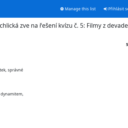
Manage this list
Přihlásit s
chlická zve na řešení kvízu č. 5: Filmy z devad
ek, správné

 dynamitem,
