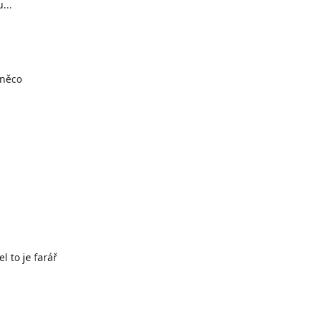
..

něco

to je farář
