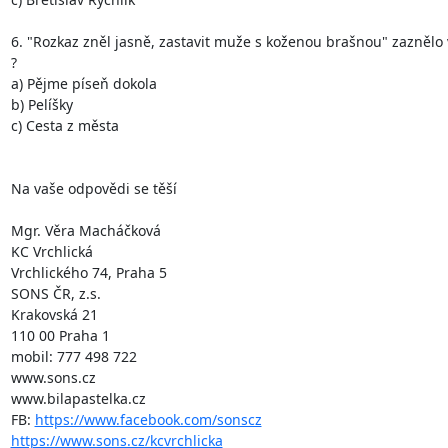
6. "Rozkaz zněl jasně, zastavit muže s koženou brašnou" zaznělo ve
?

a) Pějme píseň dokola

b) Pelíšky

c) Cesta z města

Na vaše odpovědi se těší

Mgr. Věra Macháčková

KC Vrchlická

Vrchlického 74, Praha 5

SONS ČR, z.s.

Krakovská 21

110 00 Praha 1

mobil: 777 498 722

www.sons.cz

www.bilapastelka.cz

FB: 
https://www.facebook.com/sonscz
https://www.sons.cz/kcvrchlicka