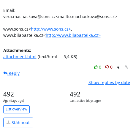
Email: 
vera.machackova@sons.cz<mailto:machackova@sons.cz>

www.sons.cz<
http://www.sons.cz>
, 
www.bilapastelka.cz<
http://www.bilapastelka.cz>
Attachments:
attachment.html
(text/html — 5,4 KB)
0
0
Reply
Show replies by date
492
492
Age (days ago)
Last active (days ago)
List overview
Stáhnout