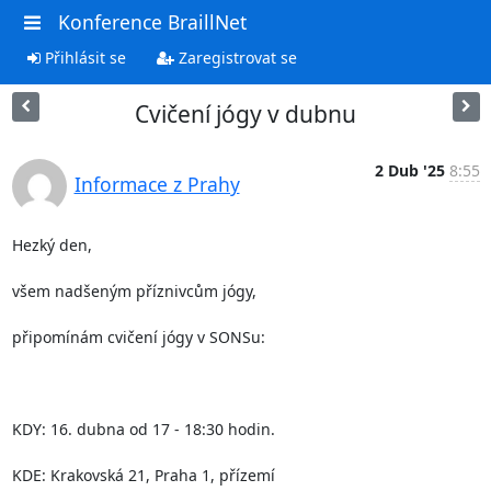
Konference BraillNet
Přihlásit se
Zaregistrovat se
Cvičení jógy v dubnu
2 Dub '25
8:55
Informace z Prahy
Hezký den,

všem nadšeným příznivcům jógy,

připomínám cvičení jógy v SONSu:

KDY: 16. dubna od 17 - 18:30 hodin.

KDE: Krakovská 21, Praha 1, přízemí
