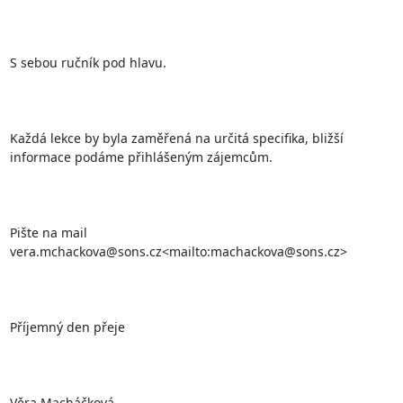
S sebou ručník pod hlavu.

Každá lekce by byla zaměřená na určitá specifika, bližší 
informace podáme přihlášeným zájemcům.

Pište na mail 
vera.mchackova@sons.cz<mailto:machackova@sons.cz>

Příjemný den přeje

Věra Macháčková
