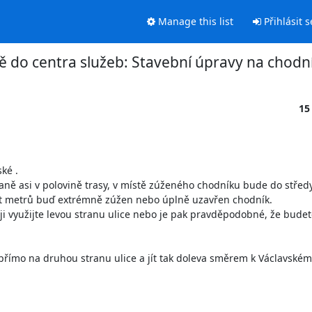
Manage this list
Přihlásit s
ě do centra služeb: Stavební úpravy na chodní
15
é .

raně asi v polovině trasy, v místě zúženého chodníku bude do středy
et metrů buď extrémně zúžen nebo úplně uzavřen chodník.

ji využijte levou stranu ulice nebo je pak pravděpodobné, že budet
římo na druhou stranu ulice a jít tak doleva směrem k Václavském