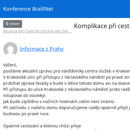
Konference BraillNet
newer
Komplikace při cest
Musica pro Sancta Cecilia vás zve...
Informace z Prahy
Vážení,

posíláme aktuální zprávu pro návštěvníky centra služeb v Krakovsk
V Krakovské ulici při přístupu z Václavského náměstí po pravé st
probíhat oprava fasády a bude v délce tohoto domu asi na dvac
Při přístupu do ulice Krakovské z Václavského náměstí proto radě
vstupovat do vozovky!.

Jak bude zajištěno v nočních hodinách zatím není známo.

Při odchodu z našeho domu doporučujeme raději opatrně přejít p
budovou po pravé ruce.

Opatrné cestování a klidnou chůzi přeje
