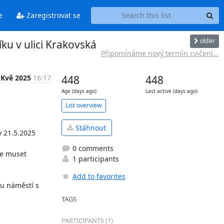
e
Zaregistrovat se
older
ku v ulici Krakovská
Připomínáme nový termín cvičení...
 Kvě 2025
16:17
448
448
Age (days ago)
Last active (days ago)
List overview
Stáhnout
 21.5.2025 
0 comments
e muset 
1 participants
Add to favorites
u náměstí s 
TAGS
PARTICIPANTS (1)