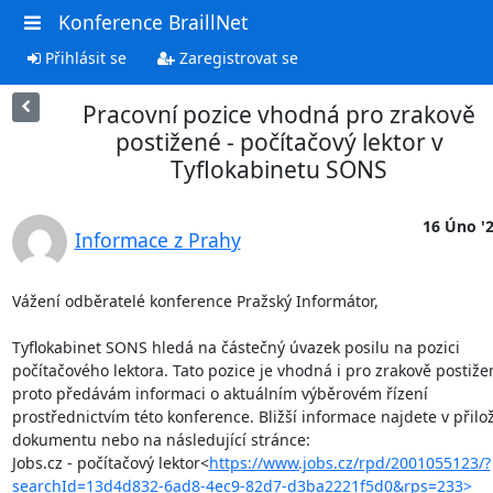
Konference BraillNet
Přihlásit se
Zaregistrovat se
Pracovní pozice vhodná pro zrakově
postižené - počítačový lektor v
Tyflokabinetu SONS
16 Úno '
Informace z Prahy
Vážení odběratelé konference Pražský Informátor,

Tyflokabinet SONS hledá na částečný úvazek posilu na pozici 
počítačového lektora. Tato pozice je vhodná i pro zrakově postižen
proto předávám informaci o aktuálním výběrovém řízení 
prostřednictvím této konference. Bližší informace najdete v přilo
dokumentu nebo na následující stránce:

Jobs.cz - počítačový lektor<
https://www.jobs.cz/rpd/2001055123/?
searchId=13d4d832-6ad8-4ec9-82d7-d3ba2221f5d0&rps=233>