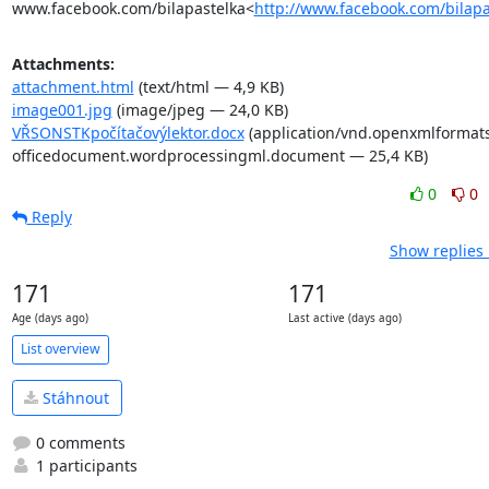
www.facebook.com/bilapastelka<
http://www.facebook.com/bilapa
Attachments:
attachment.html
(text/html — 4,9 KB)
image001.jpg
(image/jpeg — 24,0 KB)
VŘSONSTKpočítačovýlektor.docx
(application/vnd.openxmlformat
officedocument.wordprocessingml.document — 25,4 KB)
0
0
Reply
Show replies 
171
171
Age (days ago)
Last active (days ago)
List overview
Stáhnout
0 comments
1 participants