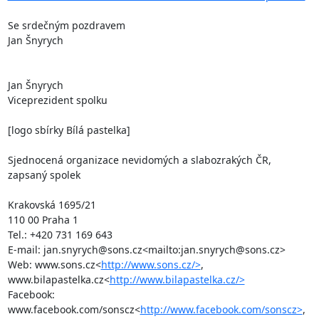
Se srdečným pozdravem

Jan Šnyrych

Jan Šnyrych

Viceprezident spolku

[logo sbírky Bílá pastelka]

Sjednocená organizace nevidomých a slabozrakých ČR,

zapsaný spolek

Krakovská 1695/21

110 00 Praha 1

Tel.: +420 731 169 643

E-mail: jan.snyrych@sons.cz<mailto:jan.snyrych@sons.cz>

Web: www.sons.cz<
http://www.sons.cz/>
, 
www.bilapastelka.cz<
http://www.bilapastelka.cz/>
Facebook: 
www.facebook.com/sonscz<
http://www.facebook.com/sonscz>
, 