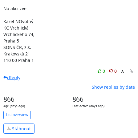
Na akci zve

Karel NOvotný

KC Vrchlická 

Vrchlického 74,

Praha 5

SONS ČR, z.s.

Krakovská 21

110 00 Praha 1
0
0
Reply
Show replies by date
866
866
Age (days ago)
Last active (days ago)
List overview
Stáhnout