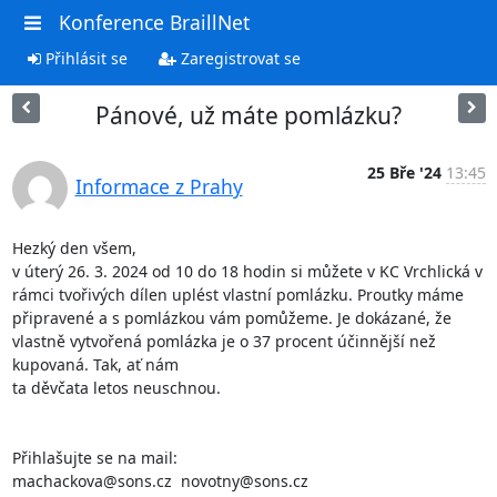
Konference BraillNet
Přihlásit se
Zaregistrovat se
Pánové, už máte pomlázku?
25 Bře '24
13:45
Informace z Prahy
Hezký den všem,

v úterý 26. 3. 2024 od 10 do 18 hodin si můžete v KC Vrchlická v 
rámci tvořivých dílen uplést vlastní pomlázku. Proutky máme

připravené a s pomlázkou vám pomůžeme. Je dokázané, že 
vlastně vytvořená pomlázka je o 37 procent účinnější než 
kupovaná. Tak, ať nám

ta děvčata letos neuschnou. 

Přihlašujte se na mail:

machackova@sons.cz  novotny@sons.cz
