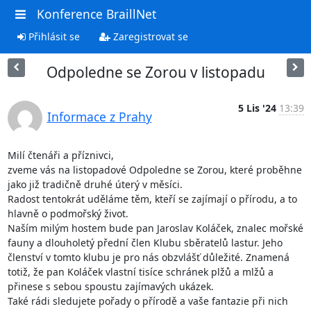
Konference BraillNet
Přihlásit se
Zaregistrovat se
Odpoledne se Zorou v listopadu
5 Lis '24
13:39
Informace z Prahy
Milí čtenáři a příznivci,

zveme vás na listopadové Odpoledne se Zorou, které proběhne 
jako již tradičně druhé úterý v měsíci.

Radost tentokrát uděláme těm, kteří se zajímají o přírodu, a to 
hlavně o podmořský život.

Naším milým hostem bude pan Jaroslav Koláček, znalec mořské 
fauny a dlouholetý přední člen Klubu sběratelů lastur. Jeho 
členství v tomto klubu je pro nás obzvlášť důležité. Znamená 
totiž, že pan Koláček vlastní tisíce schránek plžů a mlžů a 
přinese s sebou spoustu zajímavých ukázek.

Také rádi sledujete pořady o přírodě a vaše fantazie při nich 