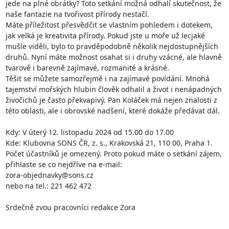
jede na plné obrátky? Toto setkání možná odhalí skutečnost, že 
naše fantazie na tvořivost přírody nestačí.

Máte příležitost přesvědčit se vlastním pohledem i dotekem, 
jak velká je kreativita přírody. Pokud jste u moře už lecjaké 
mušle viděli, bylo to pravděpodobně několik nejdostupnějších 
druhů. Nyní máte možnost osahat si i druhy vzácné, ale hlavně 
tvarově i barevně zajímavé, rozmanité a krásné.

Těšit se můžete samozřejmě i na zajímavé povídání. Mnohá 
tajemství mořských hlubin člověk odhalil a život i nenápadných 
živočichů je často překvapivý. Pan Koláček má nejen znalosti z 
této oblasti, ale i obrovské nadšení, které dokáže předávat dál.

Kdy: V úterý 12. listopadu 2024 od 15.00 do 17.00

Kde: Klubovna SONS ČR, z. s., Krakovská 21, 110 00, Praha 1.

Počet účastníků je omezený. Proto pokud máte o setkání zájem, 
přihlaste se co nejdříve na e-mail: 

zora-objednavky@sons.cz

nebo na tel.: 221 462 472

Srdečně zvou pracovníci redakce Zora
