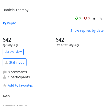
Daniela Thampy
0
0
Reply
Show replies by date
642
642
Age (days ago)
Last active (days ago)
List overview
Stáhnout
0 comments
1 participants
Add to favorites
TAGS