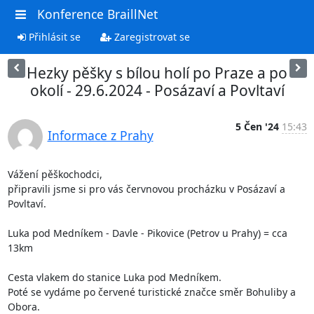
Konference BraillNet
Přihlásit se
Zaregistrovat se
Hezky pěšky s bílou holí po Praze a po
okolí - 29.6.2024 - Posázaví a Povltaví
5 Čen '24
15:43
Informace z Prahy
Vážení pěškochodci, 

připravili jsme si pro vás červnovou procházku v Posázaví a 
Povltaví.

Luka pod Medníkem - Davle - Pikovice (Petrov u Prahy) = cca 
13km

Cesta vlakem do stanice Luka pod Medníkem.

Poté se vydáme po červené turistické značce směr Bohuliby a 
Obora.
