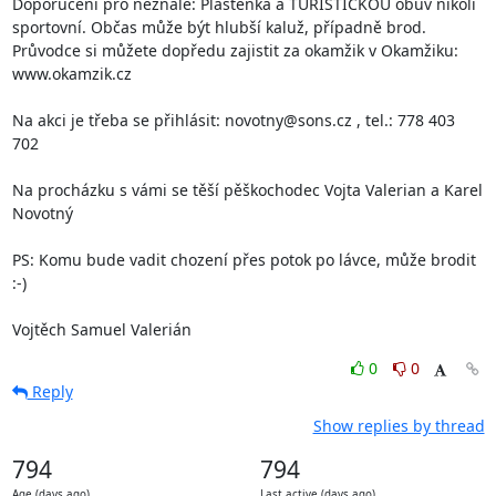
Doporučení pro neznalé: Pláštěnka a TURISTICKOU obuv nikoli 
sportovní. Občas může být hlubší kaluž, případně brod.

Průvodce si můžete dopředu zajistit za okamžik v Okamžiku: 
www.okamzik.cz

Na akci je třeba se přihlásit: novotny@sons.cz , tel.: 778 403 
702

Na procházku s vámi se těší pěškochodec Vojta Valerian a Karel 
Novotný

PS: Komu bude vadit chození přes potok po lávce, může brodit 
:-)

Vojtěch Samuel Valerián
0
0
Reply
Show replies by thread
794
794
Age (days ago)
Last active (days ago)