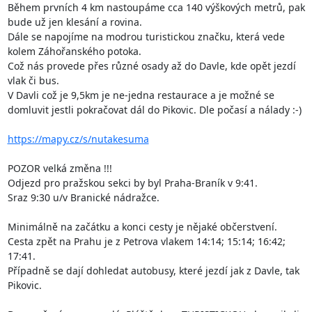
Během prvních 4 km nastoupáme cca 140 výškových metrů, pak 
bude už jen klesání a rovina.

Dále se napojíme na modrou turistickou značku, která vede 
kolem Záhořanského potoka.

Což nás provede přes různé osady až do Davle, kde opět jezdí 
vlak či bus.

V Davli což je 9,5km je ne-jedna restaurace a je možné se 
domluvit jestli pokračovat dál do Pikovic. Dle počasí a nálady :-)

https://mapy.cz/s/nutakesuma
POZOR velká změna !!!

Odjezd pro pražskou sekci by byl Praha-Braník v 9:41.

Sraz 9:30 u/v Branické nádražce. 

Minimálně na začátku a konci cesty je nějaké občerstvení.

Cesta zpět na Prahu je z Petrova vlakem 14:14; 15:14; 16:42; 
17:41.

Případně se dají dohledat autobusy, které jezdí jak z Davle, tak 
Pikovic.
