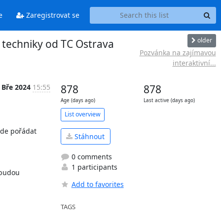
e
Zaregistrovat se
older
 techniky od TC Ostrava
Pozvánka na zajímavou
interaktivní...
 Bře 2024
15:55
878
878
Age (days ago)
Last active (days ago)
List overview
de pořádat 
Stáhnout
0 comments
1 participants
budou 
Add to favorites
TAGS