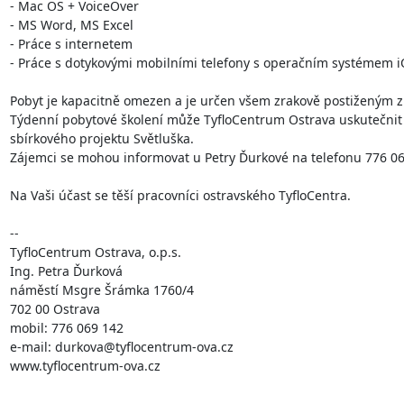
- Mac OS + VoiceOver

- MS Word, MS Excel

- Práce s internetem

- Práce s dotykovými mobilními telefony s operačním systémem iOS
Pobyt je kapacitně omezen a je určen všem zrakově postiženým z c
Týdenní pobytové školení může TyfloCentrum Ostrava uskutečnit 
sbírkového projektu Světluška. 

Zájemci se mohou informovat u Petry Ďurkové na telefonu 776 06
Na Vaši účast se těší pracovníci ostravského TyfloCentra.

-- 

TyfloCentrum Ostrava, o.p.s.

Ing. Petra Ďurková

náměstí Msgre Šrámka 1760/4

702 00 Ostrava

mobil: 776 069 142

e-mail: durkova@tyflocentrum-ova.cz

www.tyflocentrum-ova.cz