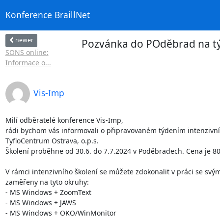
Konference BraillNet
newer
Pozvánka do POděbrad na týd
SONS online:
Informace o...
Vis-Imp
Milí odběratelé konference Vis-Imp,

rádi bychom vás informovali o připravovaném týdením intenzivn
TyfloCentrum Ostrava, o.p.s. 

Školení proběhne od 30.6. do 7.7.2024 v Poděbradech. Cena je 800
V rámci intenzivního školení se můžete zdokonalit v práci se svý
zaměřeny na tyto okruhy:

- MS Windows + ZoomText

- MS Windows + JAWS

- MS Windows + OKO/WinMonitor
