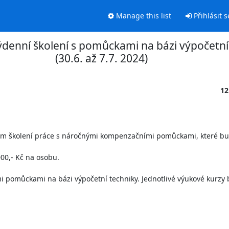
Manage this list
Přihlásit s
enní školení s pomůckami na bázi výpočetní
(30.6. až 7.7. 2024)
12
ím školení práce s náročnými kompenzačními pomůckami, které bu
0,- Kč na osobu. 

mi pomůckami na bázi výpočetní techniky. Jednotlivé výukové kurzy 