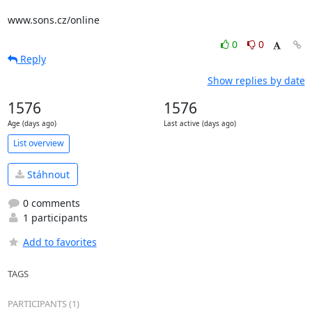
www.sons.cz/online
0
0
Reply
Show replies by date
1576
1576
Age (days ago)
Last active (days ago)
List overview
Stáhnout
0 comments
1 participants
Add to favorites
TAGS
PARTICIPANTS (1)