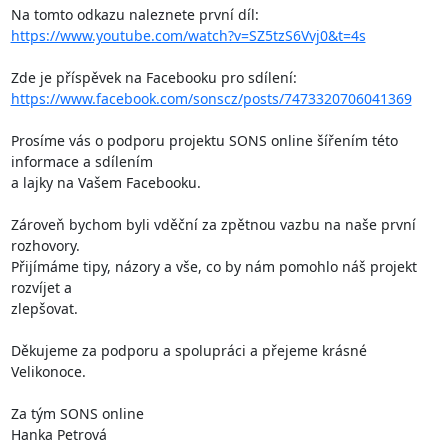
https://www.youtube.com/watch?v=SZ5tzS6Vvj0&t=4s
https://www.facebook.com/sonscz/posts/7473320706041369
Prosíme vás o podporu projektu SONS online šířením této 
informace a sdílením

a lajky na Vašem Facebooku.

Zároveň bychom byli vděční za zpětnou vazbu na naše první 
rozhovory.

Přijímáme tipy, názory a vše, co by nám pomohlo náš projekt 
rozvíjet a

zlepšovat.

Děkujeme za podporu a spolupráci a přejeme krásné 
Velikonoce.

Za tým SONS online

Hanka Petrová 
