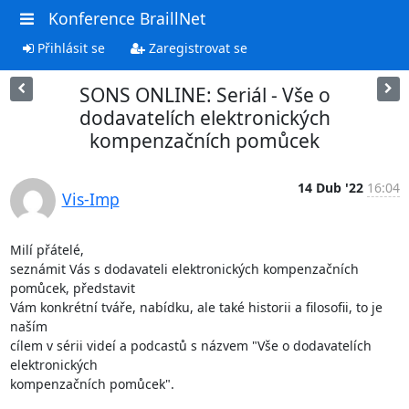
Konference BraillNet
Přihlásit se
Zaregistrovat se
SONS ONLINE: Seriál - Vše o
dodavatelích elektronických
kompenzačních pomůcek
14 Dub '22
16:04
Vis-Imp
Milí přátelé,

seznámit Vás s dodavateli elektronických kompenzačních 
pomůcek, představit

Vám konkrétní tváře, nabídku, ale také historii a filosofii, to je 
naším

cílem v sérii videí a podcastů s názvem "Vše o dodavatelích 
elektronických

kompenzačních pomůcek". 
