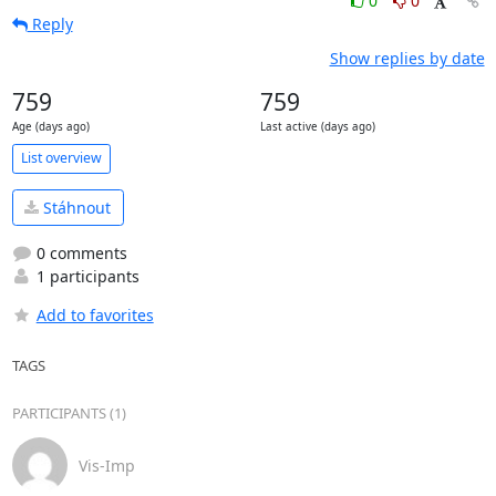
0
0
Reply
Show replies by date
759
759
Age (days ago)
Last active (days ago)
List overview
Stáhnout
0 comments
1 participants
Add to favorites
TAGS
PARTICIPANTS (1)
Vis-Imp