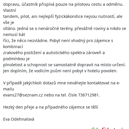
dopravu, účastník přispívá pouze na pilotovu cestu a odměnu. 
Vlastní

tandem, pilot, ani nejlepší fyzickákondice nejsou nutností, ale 
vše je

vítáno. Jedná se o nenáročné terény, převážně roviny a nikdo se 
nemusí bát

říci, že něco nezvládne. Pobyt není vhodný pro zájemce s 
kombinací

zrakového postižení a autistického spektra zároveň a 
podmínkou je

plnoletost a schopnost se samostatně dopravit na místo určení. 

Jen doplním, že vodícím psům není pobyt v hotelu povolen.

V případě jakýchkoli dotazů mne neváhejte kontaktovat na e-
mailu

evans27@seznam.cz nebo na tel. čísle 736712981. 

Hezký den přeje a na případného zájemce se těší 

Eva Odehnalová