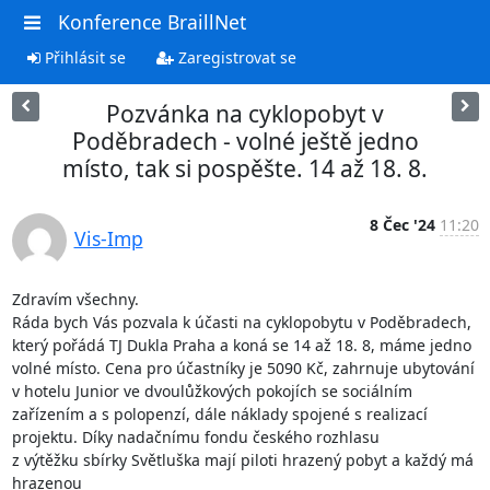
Konference BraillNet
Přihlásit se
Zaregistrovat se
Pozvánka na cyklopobyt v
Poděbradech - volné ještě jedno
místo, tak si pospěšte. 14 až 18. 8.
8 Čec '24
11:20
Vis-Imp
Zdravím všechny. 

Ráda bych Vás pozvala k účasti na cyklopobytu v Poděbradech, 
který pořádá TJ Dukla Praha a koná se 14 až 18. 8, máme jedno

volné místo. Cena pro účastníky je 5090 Kč, zahrnuje ubytování 
v hotelu Junior ve dvoulůžkových pokojích se sociálním 
zařízením a s polopenzí, dále náklady spojené s realizací 
projektu. Díky nadačnímu fondu českého rozhlasu

z výtěžku sbírky Světluška mají piloti hrazený pobyt a každý má 
hrazenou
