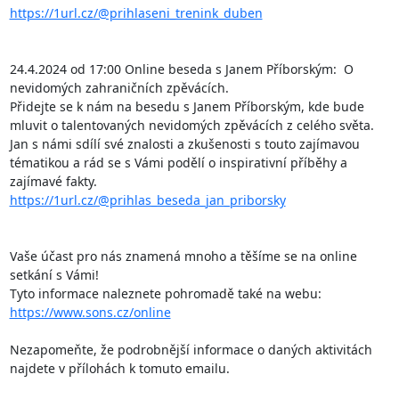
https://1url.cz/@prihlaseni_trenink_duben
24.4.2024 od 17:00 Online beseda s Janem Příborským:  O 
nevidomých zahraničních zpěvácích. 

Přidejte se k nám na besedu s Janem Příborským, kde bude 
mluvit o talentovaných nevidomých zpěvácích z celého světa. 
Jan s námi sdílí své znalosti a zkušenosti s touto zajímavou 
tématikou a rád se s Vámi podělí o inspirativní příběhy a 
https://1url.cz/@prihlas_beseda_jan_priborsky
Vaše účast pro nás znamená mnoho a těšíme se na online 
setkání s Vámi!

https://www.sons.cz/online
Nezapomeňte, že podrobnější informace o daných aktivitách 
najdete v přílohách k tomuto emailu.
