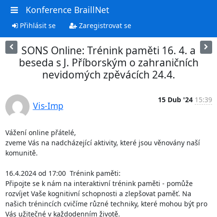
Konference BraillNet
Přihlásit se
Zaregistrovat se
SONS Online: Trénink paměti 16. 4. a
beseda s J. Příborským o zahraničních
nevidomých zpěvácích 24.4.
15 Dub '24
15:39
Vis-Imp
Vážení online přátelé,

zveme Vás na nadcházející aktivity, které jsou věnovány naší 
komunitě. 

16.4.2024 od 17:00  Trénink paměti:

Připojte se k nám na interaktivní trénink paměti - pomůže 
rozvíjet Vaše kognitivní schopnosti a zlepšovat paměť. Na 
našich trénincích cvičíme různé techniky, které mohou být pro 