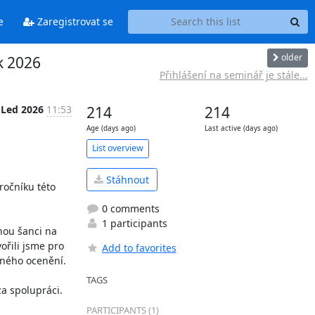
e
Zaregistrovat se
older
k 2026
Přihlášení na seminář je stále...
 Led 2026
11:53
214
214
Age (days ago)
Last active (days ago)
List overview
Stáhnout
očníku této 
0 comments
1 participants
nou šanci na 
řili jsme pro 
Add to favorites
ného ocenění.

TAGS
 spolupráci.

PARTICIPANTS (1)