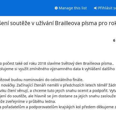
Manage this list
Přihlásit s
ení soutěže v užívání Brailleova písma pro ro
6
o počest také od roku 2018 slavíme Světový den Brailleova písma..

olujeme si využít zmíněného významného data k vyhlášení dalšího r
tězové budou nominováni do celostátního finále.

ě nováčky. Začínající čtenáři neměli v předchozích letech téměř žád
iku čtení věnují, a chceme tuto jejich snahu ocenit a podpořit. Vytvo
jení do soutěže, ale hlavně se jim dostane za jejich snahu zaslouže
těže zveřejníme v průběhu ledna.

a pořadatelům a podporovatelům krajských kol předem děkujeme za