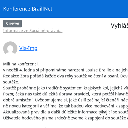
Konference BraillNet
newer
Vyhláš
Informace ze Sociálně-právní...
Vis-Imp
Milí na konferenci,

v neděli 4. ledna si připomínáme narození Louise Braille a na jeh
Redakce Zora pořádá každé dva roky soutěž ve čtení a psaní. Dov
soutěže.

Soutěž proběhne jako tradičně systémem krajských kol, jejichž ví
Pozor, čeká nás také důležitá úprava pravidel, která potěší hlavn
dobré umístění. Uvědomujeme si, jaké úsilí začínající čtenáři nácv
ně novou kategorii a věříme, že tak budou více motivováni k zapo
Aktualizovaná pravidla a další důležité informace týkající se sou
Uživatele bodového písma srdečně zveme k zapojení do soutěže 