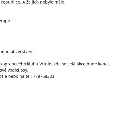
republice. A že jich nebylo málo.

vropě

ého občerstvení.

zkoprahového klubu Vrtule, kde se celá akce bude konat.

vé vodicí psy.

z a nebo na tel: 778768383
