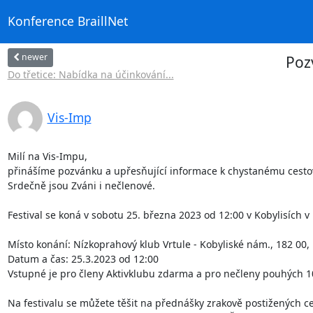
Konference BraillNet
newer
Pozv
Do třetice: Nabídka na účinkování...
Vis-Imp
Milí na Vis-Impu,

přinášíme pozvánku a upřesňující informace k chystanému cestov
Srdečně jsou Zváni i nečlenové.

Festival se koná v sobotu 25. března 2023 od 12:00 v Kobylisích v 
Místo konání: Nízkoprahový klub Vrtule - Kobyliské nám., 182 00, 
Datum a čas: 25.3.2023 od 12:00

Vstupné je pro členy Aktivklubu zdarma a pro nečleny pouhých 1
Na festivalu se můžete těšit na přednášky zrakově postižených ces