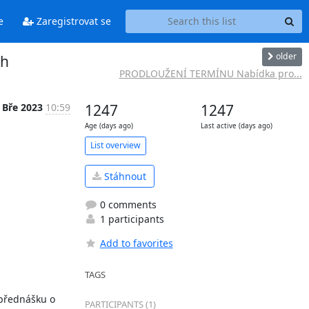
e
Zaregistrovat se
older
ch
PRODLOUŽENÍ TERMÍNU Nabídka pro...
 Bře 2023
10:59
1247
1247
Age (days ago)
Last active (days ago)
List overview
Stáhnout
0 comments
1 participants
Add to favorites
TAGS
přednášku o 
PARTICIPANTS (1)