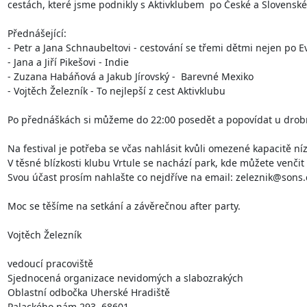
cestách, které jsme podnikly s Aktivklubem  po České a Slovenské 
Přednášející:

- Petr a Jana Schnaubeltovi - cestování se třemi dětmi nejen po E
- Jana a Jiří Pikešovi - Indie

- Zuzana Habáňová a Jakub Jírovský -  Barevné Mexiko

- Vojtěch Železník - To nejlepší z cest Aktivklubu

Po přednáškách si můžeme do 22:00 posedět a popovídat u drobn
Na festival je potřeba se včas nahlásit kvůli omezené kapacitě ní
V těsné blízkosti klubu Vrtule se nachází park, kde můžete venčit s
Svou účast prosím nahlašte co nejdříve na email: zeleznik@sons.c
Moc se těšíme na setkání a závěrečnou after party.

Vojtěch Železník

vedoucí pracoviště

Sjednocená organizace nevidomých a slabozrakých

Oblastní odbočka Uherské Hradiště

Palackého nám.293, 68601
