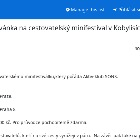
Manage this list
Přihlásit s
ánka na cestovatelský minifestival v Kobylisí
10
atelskému minifestiválku,který pořádá Aktiv-klub SONS.

Praze.

Praha 8

00 kč. Pro průvodce pochopitelně zdarma.

tovatelů, kteří na své cesty vyrážejí v páru.  Na závěr pak také na 