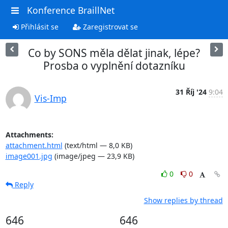
Konference BraillNet
Přihlásit se
Zaregistrovat se
Co by SONS měla dělat jinak, lépe?
Prosba o vyplnění dotazníku
31 Říj '24
9:04
Vis-Imp
Attachments:
attachment.html
(text/html — 8,0 KB)
image001.jpg
(image/jpeg — 23,9 KB)
0
0
Reply
Show replies by thread
646
646