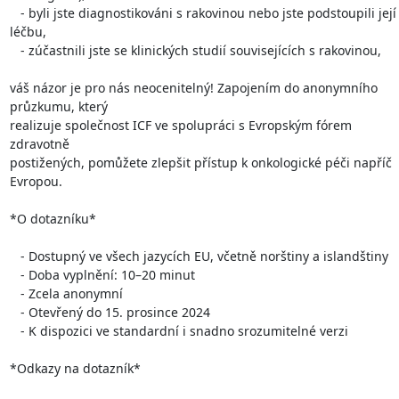
   - byli jste diagnostikováni s rakovinou nebo jste podstoupili její 
léčbu,

   - zúčastnili jste se klinických studií souvisejících s rakovinou,

váš názor je pro nás neocenitelný! Zapojením do anonymního 
průzkumu, který

realizuje společnost ICF ve spolupráci s Evropským fórem 
zdravotně

postižených, pomůžete zlepšit přístup k onkologické péči napříč 
Evropou.

*O dotazníku*

   - Dostupný ve všech jazycích EU, včetně norštiny a islandštiny

   - Doba vyplnění: 10–20 minut

   - Zcela anonymní

   - Otevřený do 15. prosince 2024

   - K dispozici ve standardní i snadno srozumitelné verzi

*Odkazy na dotazník*
