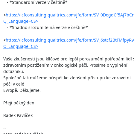
   - *Standardní verze v češtině*

<
https://icfconsulting.qualtrics.com/jfe/form/SV_0DogdCf5Aj7bC
Q_Language=CS>
   - *Snadno srozumitelná verze v češtině*

<
https://icfconsulting.qualtrics.com/jfe/form/SV_6stcf2BtFMfpyR
Q_Language=CS>
Vaše zkušenosti jsou klíčové pro lepší porozumění potřebám lidí s
zdravotním postižením v onkologické péči. Prosíme o vyplnění 
dotazníku.

Společně tak můžeme přispět ke zlepšení přístupu ke zdravotní 
péči v celé

Evropě. Děkujeme.

Přeji pěkný den.

Radek Pavlíček

-- 
