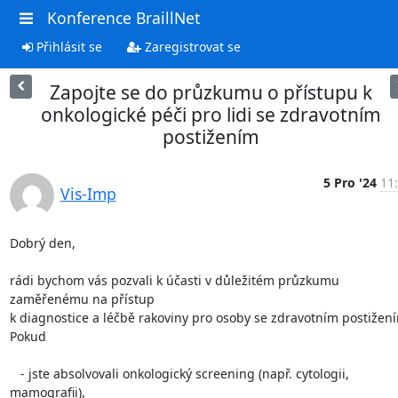
Konference BraillNet
Přihlásit se
Zaregistrovat se
Zapojte se do průzkumu o přístupu k
onkologické péči pro lidi se zdravotním
postižením
5 Pro '24
11
Vis-Imp
Dobrý den,

rádi bychom vás pozvali k účasti v důležitém průzkumu 
zaměřenému na přístup

k diagnostice a léčbě rakoviny pro osoby se zdravotním postižení
Pokud

   - jste absolvovali onkologický screening (např. cytologii, 
mamografii),
