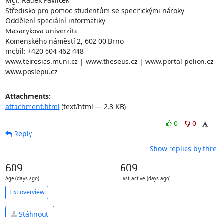
Mgr. Radek Pavlíček

Středisko pro pomoc studentům se specifickými nároky

Oddělení speciální informatiky

Masarykova univerzita

Komenského náměstí 2, 602 00 Brno

mobil: +420 604 462 448

www.teiresias.muni.cz | www.theseus.cz | www.portal-pelion.cz |
www.poslepu.cz
Attachments:
attachment.html
(text/html — 2,3 KB)
0
0
Reply
Show replies by thr
609
609
Age (days ago)
Last active (days ago)
List overview
Stáhnout