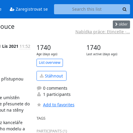
e
Zaregistrovat se
older
mouce
Nabídka práce: Etincelle -...
1 Lis 2021
11:52
1740
1740
Age (days ago)
Last active (days ago)
List overview
Stáhnout
 přístupnou 
0 comments
1 participants
e umístěn 
se přesunete do 
Add to favorites
ut na stěny 
TAGS
 kanceláře 
ého modelu a 
PARTICIPANTS (1)