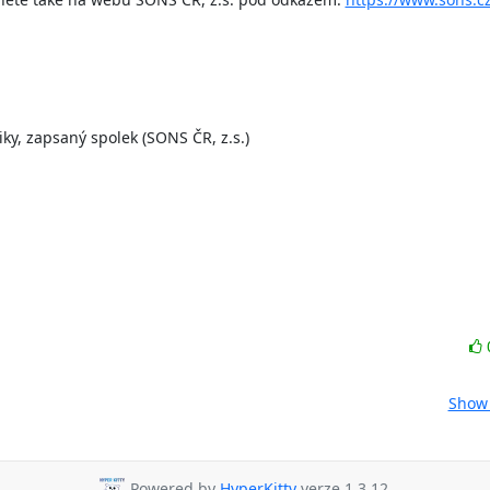
, zapsaný spolek (SONS ČR, z.s.)

Show 
Powered by
HyperKitty
verze 1.3.12.