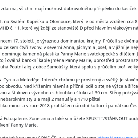
e zdarma, všichni mají možnost dobrovolného příspěvku do kasiček v 
II. na Svatém Kopečku u Olomouce, který je od města vzdálen cca 8
 č. 11, které vyjíždějí ze stanoviště D před hlavním vlakovým ná
ncem 17. století. Je výraznou dominantou krajiny. Průčelí se dvěma
ou celkem čtyři zvony: v severní Anna, Jáchym a Josef, a v jižní je nej
lí dominuje kamenná plastika Panny Marie svatokopecké s dítětem J
tojí oválná barokní kaple Jména Panny Marie, uprostřed prostranství
há Poutní alej z obce Samotišky, která spolu s průčelím tvoří velký 
 Cyrila a Metoděje. Interiér chrámu je prostorný a světlý. Je stavěn
 obvodu. Nad křížením hlavní a příčné lodě o stejné výšce a šířce 
ovou a štukovou výzdobou s hloubkou štuku až 30 cm. Stěny pokrývá
ebarokním stylu a mají 2 manuály a 1710 píšťal. 

liku minor a v roce 2018 prohlášen národní kulturní památkou Česk
ná Fotogalerie: Zonerama a také si můžete SPUSTIT/STÁHNOUT audi
vení Panny Marie.

nete také na webu SONS ČR, z.s. pod odkazem: 
https://www.sons.c