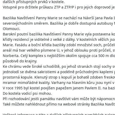
dalších přístupných prvků v kostele.

Vstupné pro držitele průkazu ZTP a ZTP/P i pro jejich doprovod j
Bazilika Navštívení Panny Marie se nachází na Návrší Jana Pavla 
severovýchodním směrem. Bazilika je dobře dostupná autobusy MHD
Olomouci.

Barokní poutní bazilika Navštívení Panny Marie vyla postavena ko
křídly rezidencí je viditelné z velké z dálky. V kostelních věžích js
Marie. Fasádu a boční křídla baziliky zdobí množství soch, průče
areál má tvar velkého písmene U, v jehož oblouku proti průčelí, s
Norberta. Celý komplex s nejbližším okolím spojuje cca 500 m dlou
působivě do krajiny.

Ke chrámu vede široké schodiště, po jehož stranách stojí sochy sv.
jednolodí se dvěma sakristiemi a podélně průchodnými kaplemi po
prostorná kopule. Klenutý strop s kopulí je bohatě zdoben fresk
mramor mimořádné kvality. Varhany na hlavním kůru jsou nyní v n
V roce 1995 byl kostel povýšen papežem Janem Pavlem II. na bazi
Do kostela vodicí psi mohou.

Při rozhodování jestli památku navštívit vám může být nápomoc
Také můžete nahlédnout přímo na webové stránky Bazilika Navští
Veškeré informace o této a dalších přístupných památkách nalez