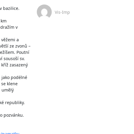
bazilice.

Vis-Imp
 km 
dražím v 
 věžemi a 
větší ze zvonů – 
ežíšem. Poutní 
 sousoší sv. 
kříž zasazený 
 jako podélné 
se klene 
 umělý 
é republiky.

o pozvánku. 
z/pamatky
.
