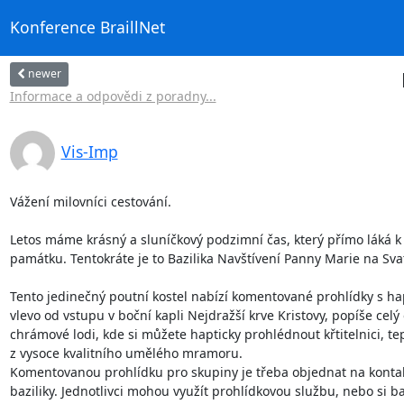
Konference BraillNet
newer
Informace a odpovědi z poradny...
Vis-Imp
Vážení milovníci cestování.

Letos máme krásný a sluníčkový podzimní čas, který přímo láká k 
památku. Tentokráte je to Bazilika Navštívení Panny Marie na S
Tento jedinečný poutní kostel nabízí komentované prohlídky s ha
vlevo od vstupu v boční kapli Nejdražší krve Kristovy, popíše celý
chrámové lodi, kde si můžete hapticky prohlédnout křtitelnici, t
z vysoce kvalitního umělého mramoru. 

Komentovanou prohlídku pro skupiny je třeba objednat na konta
baziliky. Jednotlivci mohou využít prohlídkovou službu, nebo si