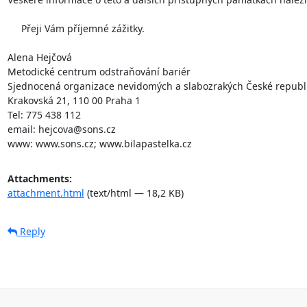
     Přeji Vám příjemné zážitky.

Alena Hejčová

Metodické centrum odstraňování bariér

Sjednocená organizace nevidomých a slabozrakých České republiky
Krakovská 21, 110 00 Praha 1

Tel: 775 438 112

email: hejcova@sons.cz

www: www.sons.cz; www.bilapastelka.cz
Attachments:
attachment.html
(text/html — 18,2 KB)
Reply