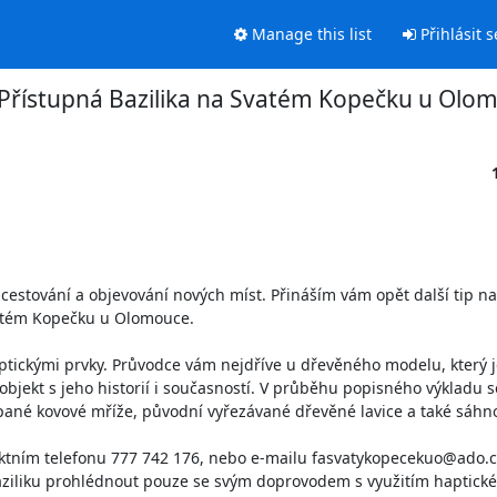
Manage this list
Přihlásit s
Přístupná Bazilika na Svatém Kopečku u Olo
cestování a objevování nových míst. Přináším vám opět další tip na
vatém Kopečku u Olomouce.

ptickými prvky. Průvodce vám nejdříve u dřevěného modelu, který j
 objekt s jeho historií i současností. V průběhu popisného výkladu 
epané kovové mříže, původní vyřezávané dřevěné lavice a také sáhno
ktním telefonu 777 742 176, nebo e-mailu fasvatykopecekuo@ado.cz
 baziliku prohlédnout pouze se svým doprovodem s využitím haptick