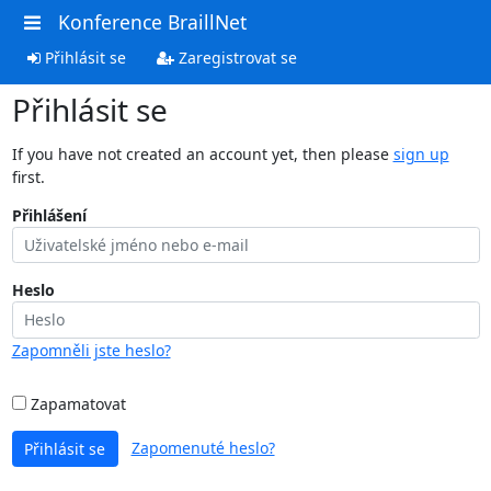
Konference BraillNet
Přihlásit se
Zaregistrovat se
Přihlásit se
If you have not created an account yet, then please
sign up
first.
Přihlášení
Heslo
Zapomněli jste heslo?
Zapamatovat
Zapomenuté heslo?
Přihlásit se