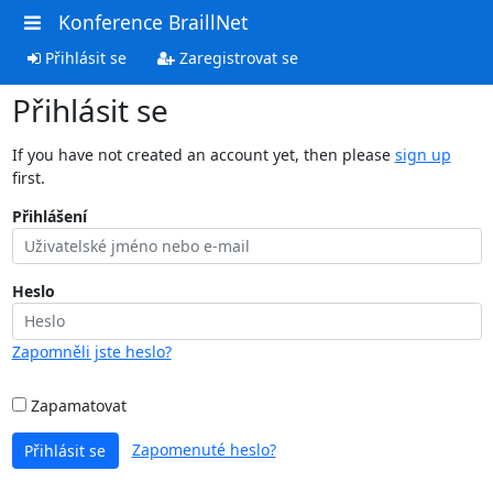
Konference BraillNet
Přihlásit se
Zaregistrovat se
Přihlásit se
If you have not created an account yet, then please
sign up
first.
Přihlášení
Heslo
Zapomněli jste heslo?
Zapamatovat
Zapomenuté heslo?
Přihlásit se