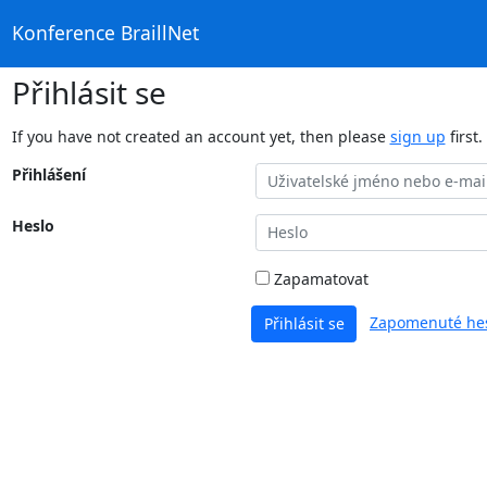
Konference BraillNet
Přihlásit se
If you have not created an account yet, then please
sign up
first.
Přihlášení
Heslo
Zapamatovat
Zapomenuté hes
Přihlásit se