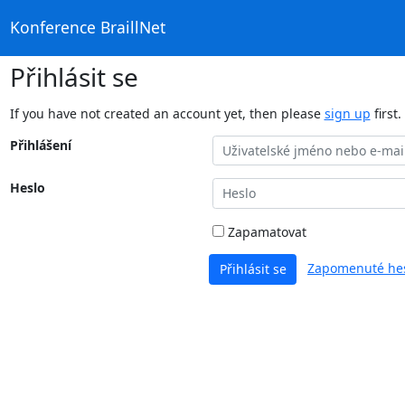
Konference BraillNet
Přihlásit se
If you have not created an account yet, then please
sign up
first.
Přihlášení
Heslo
Zapamatovat
Zapomenuté hes
Přihlásit se