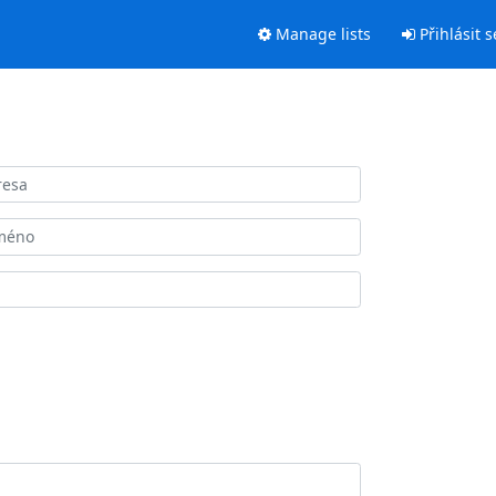
Manage lists
Přihlásit s