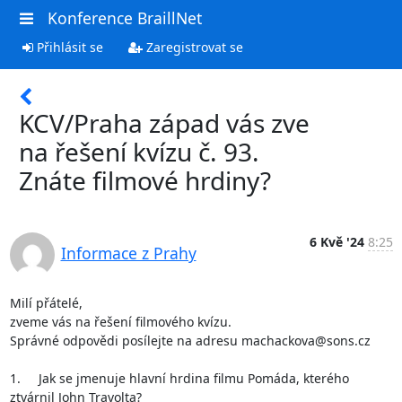
Konference BraillNet
Přihlásit se
Zaregistrovat se
KCV/Praha západ vás zve
na řešení kvízu č. 93.
Znáte filmové hrdiny?
6 Kvě '24
8:25
Informace z Prahy
Milí přátelé,

zveme vás na řešení filmového kvízu. 

Správné odpovědi posílejte na adresu machackova@sons.cz 

1.	Jak se jmenuje hlavní hrdina filmu Pomáda, kterého 
ztvárnil John Travolta?
