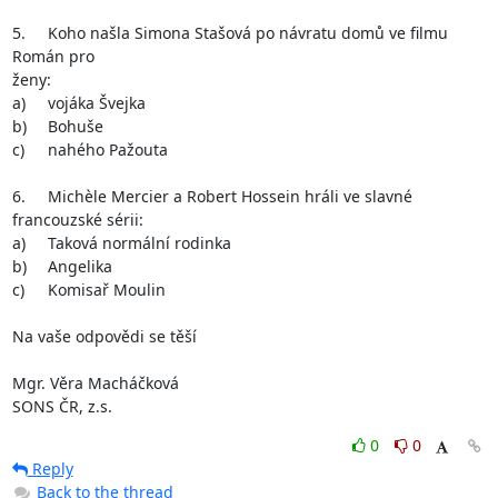
5.	Koho našla Simona Stašová po návratu domů ve filmu 
Román pro

ženy:

a)	vojáka Švejka

b)	Bohuše

c)	nahého Pažouta

6.	Michèle Mercier a Robert Hossein hráli ve slavné 
francouzské sérii:

a)	Taková normální rodinka

b)	Angelika

c)	Komisař Moulin

Na vaše odpovědi se těší 

Mgr. Věra Macháčková 

SONS ČR, z.s.
0
0
Reply
Back to the thread