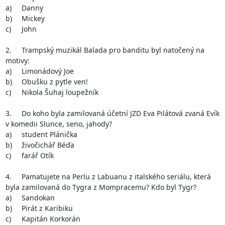
a)	Danny

b)	Mickey

c)	John

2.	Trampský muzikál Balada pro banditu byl natočený na 
motivy:

a)	Limonádový Joe

b)	Obušku z pytle ven!

c)	Nikola Šuhaj loupežník

3.	Do koho byla zamilovaná účetní JZD Eva Pilátová zvaná Evík 
v komedii Slunce, seno, jahody?

a)	student Plánička

b)	živočichář Béďa

c)	farář Otík

4.	Pamatujete na Perlu z Labuanu z italského seriálu, která 
byla zamilovaná do Tygra z Mompracemu? Kdo byl Tygr?

a)	Sandokan

b)	Pirát z Karibiku

c)	Kapitán Korkorán
