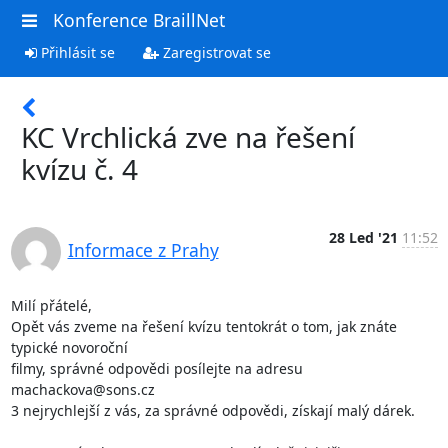
Konference BraillNet
Přihlásit se
Zaregistrovat se
KC Vrchlická zve na řešení
kvízu č. 4
28 Led '21
11:52
Informace z Prahy
Milí přátelé,

Opět vás zveme na řešení kvízu tentokrát o tom, jak znáte 
typické novoroční

filmy, správné odpovědi posílejte na adresu 
machackova@sons.cz

3 nejrychlejší z vás, za správné odpovědi, získají malý dárek.
