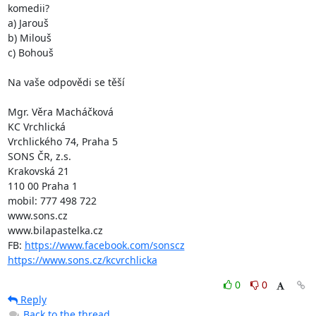
komedii?

a) Jarouš

b) Milouš

c) Bohouš

Na vaše odpovědi se těší

Mgr. Věra Macháčková

KC Vrchlická

Vrchlického 74, Praha 5

SONS ČR, z.s.

Krakovská 21

110 00 Praha 1

mobil: 777 498 722

www.sons.cz

www.bilapastelka.cz

FB: 
https://www.facebook.com/sonscz
https://www.sons.cz/kcvrchlicka
0
0
Reply
Back to the thread