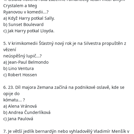
Crystalem a Meg

Ryanovou v komedii...?

a) Když Harry potkal Sally.

b) Sunset Boulevard

c) Jak Harry potkal Lloyda.   

5. V krimikomedii Šťastný nový rok je na Silvestra propuštěn z 
vězení

neúspěšný lupič...?

a) Jean-Paul Belmondo

b) Lino Ventura

c) Robert Hossen

6. 23. Díl majora Zemana začíná na podnikové oslavě, kde se 
opije do

kómatu... ?

a) Alena Vránová

b) Andrea Čunderlíková

c) Jana Paulová

7. Je větší jedlík bernardýn nebo vyhladovělý Vladimír Menšík v 