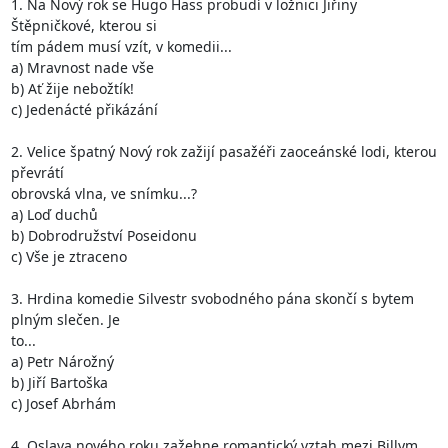
1. Na Nový rok se Hugo Hass probudí v ložnici Jiřiny 
Štěpničkové, kterou si

tím pádem musí vzít, v komedii...  

a) Mravnost nade vše

b) Ať žije nebožtík!

c) Jedenácté přikázání

2. Velice špatný Nový rok zažijí pasažéři zaoceánské lodi, kterou 
převrátí

obrovská vlna, ve snímku...?

a) Loď duchů

b) Dobrodružství Poseidonu

c) Vše je ztraceno 

3. Hrdina komedie Silvestr svobodného pána skončí s bytem 
plným slečen. Je

to...

a) Petr Nárožný

b) Jiří Bartoška

c) Josef Abrhám

4. Oslava nového roku zažehne romantický vztah mezi Billym 