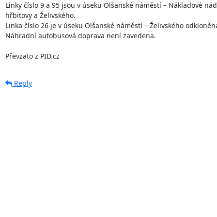
Linky číslo 9 a 95 jsou v úseku Olšanské náměstí – Nákladové nádr
hřbitovy a Želivského.

Linka číslo 26 je v úseku Olšanské náměstí – Želivského odkloněna
Náhradní autobusová doprava není zavedena.

Převzato z PID.cz
Reply