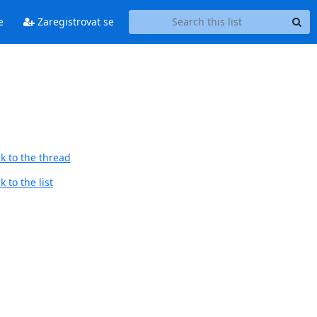
e
Zaregistrovat se
k to the thread
 to the list