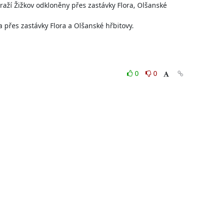
aží Žižkov odkloněny přes zastávky Flora, Olšanské 
 přes zastávky Flora a Olšanské hřbitovy.

0
0