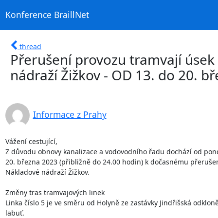
Konference BraillNet
thread
Přerušení provozu tramvají úsek
nádraží Žižkov - OD 13. do 20. b
Informace z Prahy
Vážení cestující,

Z důvodu obnovy kanalizace a vodovodního řadu dochází od ponděl
20. března 2023 (přibližně do 24.00 hodin) k dočasnému přerušen
Nákladové nádraží Žižkov.

Změny tras tramvajových linek

Linka číslo 5 je ve směru od Holyně ze zastávky Jindřišská odklon
labuť.
