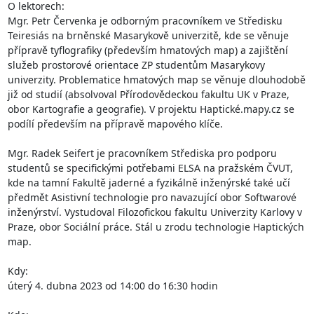
O lektorech:

Mgr. Petr Červenka je odborným pracovníkem ve Středisku 
Teiresiás na brněnské Masarykově univerzitě, kde se věnuje 
přípravě tyflografiky (především hmatových map) a zajištění 
služeb prostorové orientace ZP studentům Masarykovy 
univerzity. Problematice hmatových map se věnuje dlouhodobě 
již od studií (absolvoval Přírodovědeckou fakultu UK v Praze, 
obor Kartografie a geografie). V projektu Haptické.mapy.cz se 
podílí především na přípravě mapového klíče.

Mgr. Radek Seifert je pracovníkem Střediska pro podporu 
studentů se specifickými potřebami ELSA na pražském ČVUT, 
kde na tamní Fakultě jaderné a fyzikálně inženýrské také učí 
předmět Asistivní technologie pro navazující obor Softwarové 
inženýrství. Vystudoval Filozofickou fakultu Univerzity Karlovy v 
Praze, obor Sociální práce. Stál u zrodu technologie Haptických 
map.

Kdy: 

úterý 4. dubna 2023 od 14:00 do 16:30 hodin
