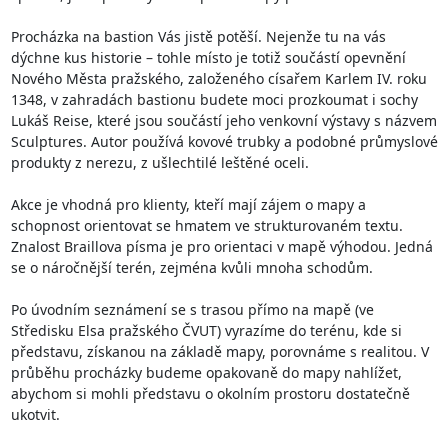
Procházka na bastion Vás jistě potěší. Nejenže tu na vás 
dýchne kus historie – tohle místo je totiž součástí opevnění 
Nového Města pražského, založeného císařem Karlem IV. roku 
1348, v zahradách bastionu budete moci prozkoumat i sochy 
Lukáš Reise, které jsou součástí jeho venkovní výstavy s názvem 
Sculptures. Autor používá kovové trubky a podobné průmyslové 
produkty z nerezu, z ušlechtilé leštěné oceli.

Akce je vhodná pro klienty, kteří mají zájem o mapy a 
schopnost orientovat se hmatem ve strukturovaném textu. 
Znalost Braillova písma je pro orientaci v mapě výhodou. Jedná 
se o náročnější terén, zejména kvůli mnoha schodům.

Po úvodním seznámení se s trasou přímo na mapě (ve 
Středisku Elsa pražského ČVUT) vyrazíme do terénu, kde si 
představu, získanou na základě mapy, porovnáme s realitou. V 
průběhu procházky budeme opakovaně do mapy nahlížet, 
abychom si mohli představu o okolním prostoru dostatečně 
ukotvit.
