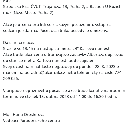
Kde: 

Středisko Elsa ČVUT, Trojanova 13, Praha 2, a Bastion U Božích 
muk (Nové Město Praha 2)

Akce je určena pro lidi se zrakovým postižením, vstup na 
setkání je zdarma. Počet účastníků besedy je omezený.

Další informace: 

Sraz je ve 13.45 na nástupišti metra „B“ Karlovo náměstí.

Akce bude ukončena u tramvajové zastávky Albertov, doprovod 
do stanice metra Karlovo náměstí bude zajištěn.

Svoji účast nám nahlaste nejpozději do pondělí 28. 3. 2023 e-
mailem na poradna@okamzik.cz nebo telefonicky na čísle 774 
209 055.

V případě nepříznivého počasí se akce bude konat v náhradním 
termínu ve čtvrtek 18. dubna 2023 od 14:00 do 16:30 hodin.

Mgr. Hana Dreslerová

Vedoucí Poradenského centra
