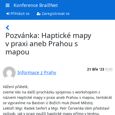
Konference BraillNet
Přihlásit se
Zaregistrovat se
Pozvánka: Haptické mapy
v praxi aneb Prahou s
mapou
21 Bře '23
9:00
Informace z Prahy
Vážení přátelé, 

zveme Vás na další procházku spojenou s workshopem s 
názvem Haptické mapy v praxi aneb Prahou s mapou, tentokrát 
se vypravíme na Bastion U Božích muk (Nové Město). 

Lektoři Mgr. Radek Seifert a Mgr. Petr Červenka Vám představí 
způsob, jak v praxi využít haptické mapy přímo v terénu.
