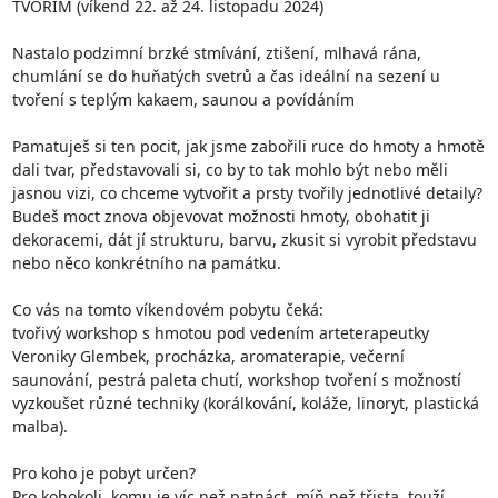
TVOŘÍM (víkend 22. až 24. listopadu 2024)

Nastalo podzimní brzké stmívání, ztišení, mlhavá rána, 
chumlání se do huňatých svetrů a čas ideální na sezení u 
tvoření s teplým kakaem, saunou a povídáním

Pamatuješ si ten pocit, jak jsme zabořili ruce do hmoty a hmotě 
dali tvar, představovali si, co by to tak mohlo být nebo měli 
jasnou vizi, co chceme vytvořit a prsty tvořily jednotlivé detaily? 
Budeš moct znova objevovat možnosti hmoty, obohatit ji 
dekoracemi, dát jí strukturu, barvu, zkusit si vyrobit představu 
nebo něco konkrétního na památku.

Co vás na tomto víkendovém pobytu čeká: 

tvořivý workshop s hmotou pod vedením arteterapeutky 
Veroniky Glembek, procházka, aromaterapie, večerní 
saunování, pestrá paleta chutí, workshop tvoření s možností 
vyzkoušet různé techniky (korálkování, koláže, linoryt, plastická 
malba).

Pro koho je pobyt určen? 

Pro kohokoli, komu je víc než patnáct, míň než třista, touží 