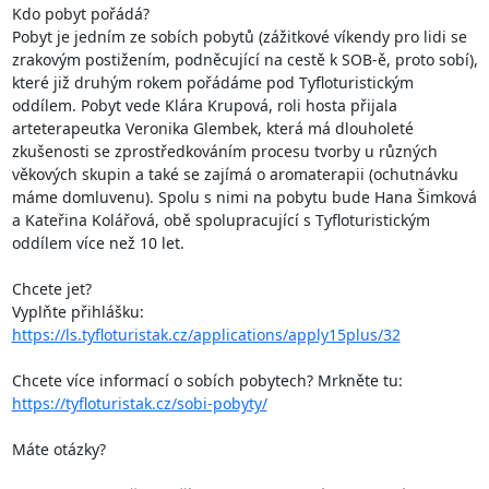
Kdo pobyt pořádá? 

Pobyt je jedním ze sobích pobytů (zážitkové víkendy pro lidi se 
zrakovým postižením, podněcující na cestě k SOB-ě, proto sobí), 
které již druhým rokem pořádáme pod Tyfloturistickým 
oddílem. Pobyt vede Klára Krupová, roli hosta přijala 
arteterapeutka Veronika Glembek, která má dlouholeté 
zkušenosti se zprostředkováním procesu tvorby u různých 
věkových skupin a také se zajímá o aromaterapii (ochutnávku 
máme domluvenu). Spolu s nimi na pobytu bude Hana Šimková 
a Kateřina Kolářová, obě spolupracující s Tyfloturistickým 
oddílem více než 10 let.

Chcete jet? 

https://ls.tyfloturistak.cz/applications/apply15plus/32
https://tyfloturistak.cz/sobi-pobyty/
Máte otázky? 
