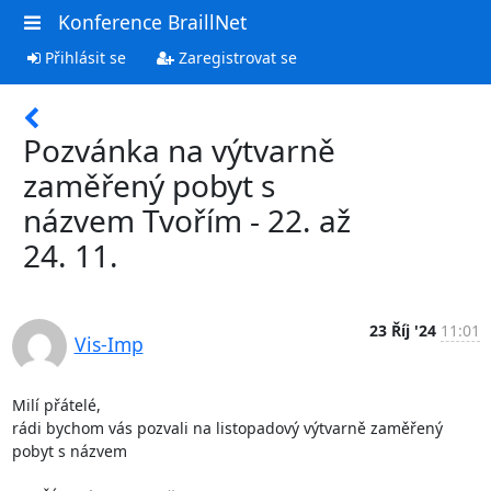
Konference BraillNet
Přihlásit se
Zaregistrovat se
Pozvánka na výtvarně
zaměřený pobyt s
názvem Tvořím - 22. až
24. 11.
23 Říj '24
11:01
Vis-Imp
Milí přátelé,

rádi bychom vás pozvali na listopadový výtvarně zaměřený 
pobyt s názvem
