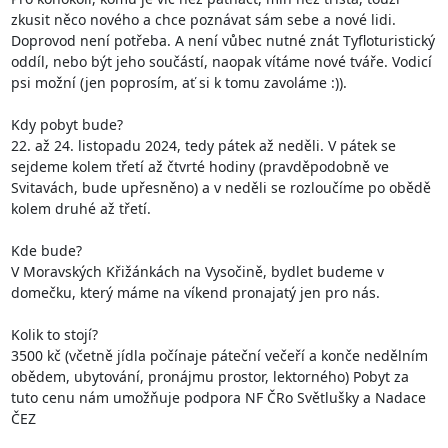
zkusit něco nového a chce poznávat sám sebe a nové lidi. 
Doprovod není potřeba. A není vůbec nutné znát Tyfloturistický 
oddíl, nebo být jeho součástí, naopak vítáme nové tváře. Vodicí 
psi možní (jen poprosím, ať si k tomu zavoláme :)). 

Kdy pobyt bude? 

22. až 24. listopadu 2024, tedy pátek až neděli. V pátek se 
sejdeme kolem třetí až čtvrté hodiny (pravděpodobně ve 
Svitavách, bude upřesněno) a v neděli se rozloučíme po obědě 
kolem druhé až třetí.

Kde bude? 

V Moravských Křižánkách na Vysočině, bydlet budeme v 
domečku, který máme na víkend pronajatý jen pro nás. 

Kolik to stojí? 

3500 kč (včetně jídla počínaje páteční večeří a konče nedělním 
obědem, ubytování, pronájmu prostor, lektorného) Pobyt za 
tuto cenu nám umožňuje podpora NF ČRo Světlušky a Nadace 
ČEZ
