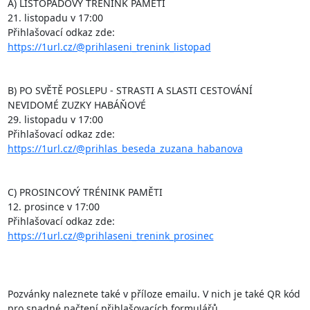
A) LISTOPADOVÝ TRÉNINK PAMĚTI

21. listopadu v 17:00

https://1url.cz/@prihlaseni_trenink_listopad
B) PO SVĚTĚ POSLEPU - STRASTI A SLASTI CESTOVÁNÍ 
NEVIDOMÉ ZUZKY HABÁŇOVÉ

29. listopadu v 17:00

https://1url.cz/@prihlas_beseda_zuzana_habanova
C) PROSINCOVÝ TRÉNINK PAMĚTI

12. prosince v 17:00

https://1url.cz/@prihlaseni_trenink_prosinec
Pozvánky naleznete také v příloze emailu. V nich je také QR kód 
pro snadné načtení přihlašovacích formulářů.
