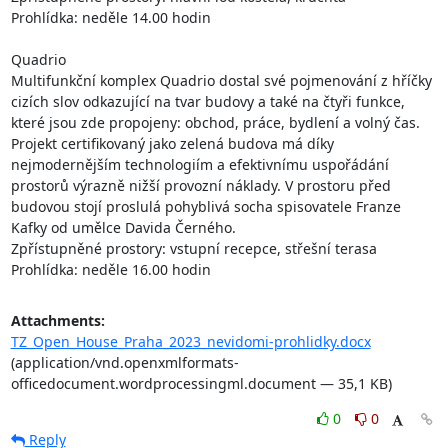
Prohlídka: neděle 14.00 hodin

Quadrio

Multifunkční komplex Quadrio dostal své pojmenování z hříčky 
cizích slov odkazující na tvar budovy a také na čtyři funkce, 
které jsou zde propojeny: obchod, práce, bydlení a volný čas. 
Projekt certifikovaný jako zelená budova má díky 
nejmodernějším technologiím a efektivnímu uspořádání 
prostorů výrazně nižší provozní náklady. V prostoru před 
budovou stojí proslulá pohyblivá socha spisovatele Franze 
Kafky od umělce Davida Černého.

Zpřístupněné prostory: vstupní recepce, střešní terasa

Prohlídka: neděle 16.00 hodin
Attachments:
TZ_Open_House_Praha_2023_nevidomi-prohlidky.docx
(application/vnd.openxmlformats-
officedocument.wordprocessingml.document — 35,1 KB)
0
0
Reply