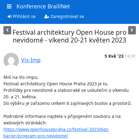
Konference BraillNet
Přihlásit se
Zaregistrovat se
Festival architektury Open House pro
nevidomé - víkend 20-21 květen 2023
5 Kvě '23
14:31
Vis-Imp
Milí na Vis-impu,

Festival architektury Open House Praha 2023 je tu.

Prohlídky pro nevidomé a slabozraké se uskuteční o víkendu 
20. a 21. května. 

Do výběru je zařazeno celkem 6 zajímavých budov a prostorů.

Podrobné informace najdete v připojeném souboru a na 
https://www.openhousepraha.cz/festival-2023/bez-
barier/program-pro-nevidome/