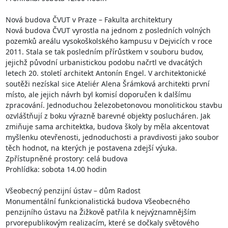
Nová budova ČVUT v Praze – Fakulta architektury

Nová budova ČVUT vyrostla na jednom z posledních volných 
pozemků areálu vysokoškolského kampusu v Dejvicích v roce 
2011. Stala se tak posledním přírůstkem v souboru budov, 
jejichž původní urbanistickou podobu načrtl ve dvacátých 
letech 20. století architekt Antonín Engel. V architektonické 
soutěži nezískal sice Ateliér Alena Šrámková architekti první 
místo, ale jejich návrh byl komisí doporučen k dalšímu 
zpracování. Jednoduchou železobetonovou monolitickou stavbu 
ozvláštňují z boku výrazně barevné objekty poslucháren. Jak 
zmiňuje sama architektka, budova školy by měla akcentovat 
myšlenku otevřenosti, jednoduchosti a pravdivosti jako soubor 
těch hodnot, na kterých je postavena zdejší výuka.

Zpřístupněné prostory: celá budova

Prohlídka: sobota 14.00 hodin

Všeobecný penzijní ústav – dům Radost

Monumentální funkcionalistická budova Všeobecného 
penzijního ústavu na Žižkově patřila k nejvýznamnějším 
prvorepublikovým realizacím, které se dočkaly světového 