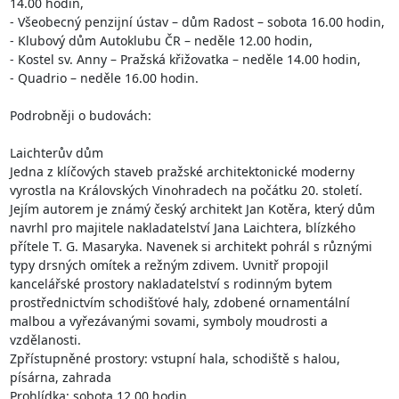
14.00 hodin,

- Všeobecný penzijní ústav – dům Radost – sobota 16.00 hodin,

- Klubový dům Autoklubu ČR – neděle 12.00 hodin,

- Kostel sv. Anny – Pražská křižovatka – neděle 14.00 hodin,

- Quadrio – neděle 16.00 hodin.

Podrobněji o budovách:

Laichterův dům

Jedna z klíčových staveb pražské architektonické moderny 
vyrostla na Královských Vinohradech na počátku 20. století. 
Jejím autorem je známý český architekt Jan Kotěra, který dům 
navrhl pro majitele nakladatelství Jana Laichtera, blízkého 
přítele T. G. Masaryka. Navenek si architekt pohrál s různými 
typy drsných omítek a režným zdivem. Uvnitř propojil 
kancelářské prostory nakladatelství s rodinným bytem 
prostřednictvím schodišťové haly, zdobené ornamentální 
malbou a vyřezávanými sovami, symboly moudrosti a 
vzdělanosti.

Zpřístupněné prostory: vstupní hala, schodiště s halou, 
písárna, zahrada

Prohlídka: sobota 12.00 hodin
