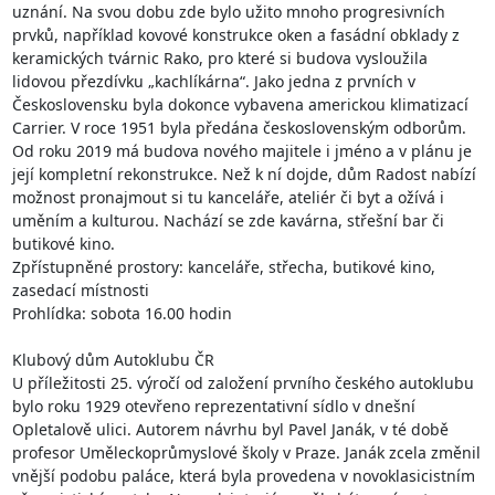
uznání. Na svou dobu zde bylo užito mnoho progresivních 
prvků, například kovové konstrukce oken a fasádní obklady z 
keramických tvárnic Rako, pro které si budova vysloužila 
lidovou přezdívku „kachlíkárna“. Jako jedna z prvních v 
Československu byla dokonce vybavena americkou klimatizací 
Carrier. V roce 1951 byla předána československým odborům. 
Od roku 2019 má budova nového majitele i jméno a v plánu je 
její kompletní rekonstrukce. Než k ní dojde, dům Radost nabízí 
možnost pronajmout si tu kanceláře, ateliér či byt a ožívá i 
uměním a kulturou. Nachází se zde kavárna, střešní bar či 
butikové kino.

Zpřístupněné prostory: kanceláře, střecha, butikové kino, 
zasedací místnosti

Prohlídka: sobota 16.00 hodin

Klubový dům Autoklubu ČR

U příležitosti 25. výročí od založení prvního českého autoklubu 
bylo roku 1929 otevřeno reprezentativní sídlo v dnešní 
Opletalově ulici. Autorem návrhu byl Pavel Janák, v té době 
profesor Uměleckoprůmyslové školy v Praze. Janák zcela změnil 
vnější podobu paláce, která byla provedena v novoklasicistním 