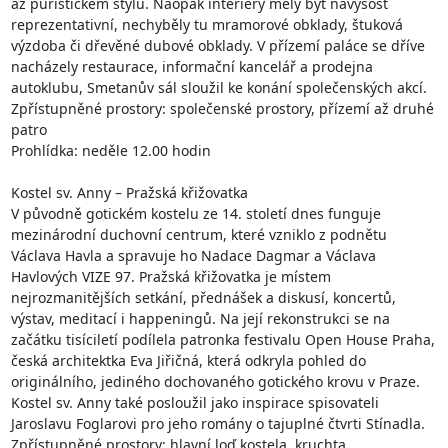
až puristickém stylu. Naopak interiéry měly být navýsost 
reprezentativní, nechyběly tu mramorové obklady, štuková 
výzdoba či dřevěné dubové obklady. V přízemí paláce se dříve 
nacházely restaurace, informační kancelář a prodejna 
autoklubu, Smetanův sál sloužil ke konání společenských akcí.

Zpřístupněné prostory: společenské prostory, přízemí až druhé 
patro

Prohlídka: neděle 12.00 hodin

Kostel sv. Anny – Pražská křižovatka

V původně gotickém kostelu ze 14. století dnes funguje 
mezinárodní duchovní centrum, které vzniklo z podnětu 
Václava Havla a spravuje ho Nadace Dagmar a Václava 
Havlových VIZE 97. Pražská křižovatka je místem 
nejrozmanitějších setkání, přednášek a diskusí, koncertů, 
výstav, meditací i happeningů. Na její rekonstrukci se na 
začátku tisíciletí podílela patronka festivalu Open House Praha, 
česká architektka Eva Jiřičná, která odkryla pohled do 
originálního, jediného dochovaného gotického krovu v Praze. 
Kostel sv. Anny také posloužil jako inspirace spisovateli 
Jaroslavu Foglarovi pro jeho romány o tajuplné čtvrti Stínadla.

Zpřístupněné prostory: hlavní loď kostela, kruchta
