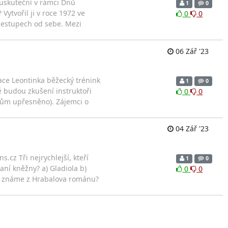
 uskuteční v rámci Dnů
1
0
tvořil ji v roce 1972 ve
0
0
estupech od sebe. Mezi
06 Zář '23
dace Leontinka běžecký trénink
1
0
 budou zkušení instruktoři
0
0
cům upřesněno). Zájemci o
04 Zář '23
.cz Tři nejrychlejší, kteří
1
0
ní kněžny? a) Gladiola b)
0
0
ina známe z Hrabalova románu?