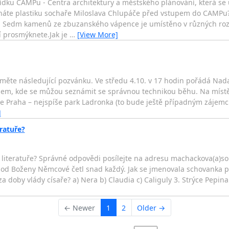
ídku CAMPu - Centra architektury a městského plánování, která se
áte plastiku sochaře Miloslava Chlupáče před vstupem do CAMPu? Vy
. Sedm kamenů ze zbuzanského vápence je umístěno v různých roz
ží prosmýknete.Jak je
…
[View More]
řijměte následující pozvánku. Ve středu 4.10. v 17 hodin pořádá Na
epem, kde se můžou seznámit se správnou technikou běhu. Na místě
ude Praha – nejspíše park Ladronka (to bude ještě případným zájem
]
eratuře?
v literatuře? Správné odpovědi posílejte na adresu machackova(a)sons
u od Boženy Němcové četl snad každý. Jak se jmenovala schovanka pa
a doby vlády císaře? a) Nera b) Claudia c) Caliguly 3. Strýce Pep
← Newer
1
2
Older →