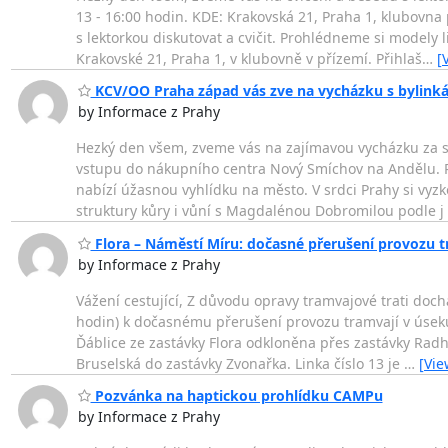
13 - 16:00 hodin. KDE: Krakovská 21, Praha 1, klubovn
s lektorkou diskutovat a cvičit. Prohlédneme si modely
Krakovské 21, Praha 1, v klubovně v přízemí. Přihlaš
…
[
KCV/OO Praha západ vás zve na vycházku s bylinkář
by Informace z Prahy
Hezký den všem, zveme vás na zajímavou vycházku za str
vstupu do nákupního centra Nový Smíchov na Andělu. P
nabízí úžasnou vyhlídku na město. V srdci Prahy si vyzk
struktury kůry i vůní s Magdalénou Dobromilou podle j
Flora – Náměstí Míru: dočasné přerušení provozu t
by Informace z Prahy
Vážení cestující, Z důvodu opravy tramvajové trati dochá
hodin) k dočasnému přerušení provozu tramvají v úseku 
Ďáblice ze zastávky Flora odkloněna přes zastávky Radho
Bruselská do zastávky Zvonařka. Linka číslo 13 je
…
[Vie
Pozvánka na haptickou prohlídku CAMPu
by Informace z Prahy