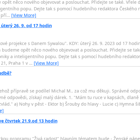
 opět něco nového objevovat a poslouchat. Přidejte se také. Vře
eligentního popu. Dejte tak s pomocí hudebního redaktora Českého
pří
…
[View More]
terý 26. 9. od 17 hodin
ové projekce s Danem Sywalou". KDY: úterý 26. 9. 2023 od 17 hodi
 a budeme opět něco nového objevovat a poslouchat. Přidejte se ta
niky a inteligentního popu. Dejte tak s pomocí hudebního redaktor
21, Praha 1 v
…
[View More]
hudbě?
jehož přípravě se podílel Michal M.. za což mu děkuji. Správné odp
vné odpovědi, získají malý dárek. 1. "Mám tu ruce v kapsách, dlaně 
vlád." a) Nohy v pěst - Ektor b) Šrouby do hlavy - Lucie c) Hymna šib
e]
e čtvrtek 21.9.od 13 hodin
rkou programu "Živá radost" hlavním tématem bude - Ženské pánevn