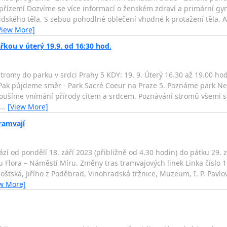
a přízemí Dozvíme se více informací o ženském zdraví a primární g
 lidského těla. S sebou pohodlné oblečení vhodné k protažení těla.
View More]
kou v úterý 19.9. od 16:30 hod.
omy do parku v srdci Prahy 5 KDY: 19. 9. Úterý 16.30 až 19.00 hod
ak půjdeme směr - Park Sacré Coeur na Praze 5. Poznáme park Nejs
oušíme vnímání přírody citem a srdcem. Poznávání stromů všemi smys
…
[View More]
ramvají
zí od pondělí 18. září 2023 (přibližně od 4.30 hodin) do pátku 29. z
Flora – Náměstí Míru. Změny tras tramvajových linek Linka číslo 10
šťská, Jiřího z Poděbrad, Vinohradská tržnice, Muzeum, I. P. Pavlov
w More]