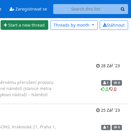
e
Zaregistrovat se
Start a new thread
Threads by
month
Stáhnout
28 Zář '23
usměrnému přerušení provozu
1
0
zné náměstí (stanice metra
0
0
rykovo nádraží – Náměstí
25 Zář '23
SONS, Krakovská 21, Praha 1,
1
0