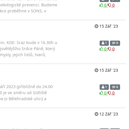
ynekologické prevenci. Budeme
0
0
 Akce proběhne v SONS, v
15 Zář '23
in. KDE: Sraz bude v 16.30h u
1
0
větějšího Srdce Páně, který
0
0
ly, jejich listů, tvarů,
15 Zář '23
áří 2023 (přibližně do 24.00
1
0
 je ve směru od Sídliště
0
0
a (v Bělehradské ulici) a
12 Zář '23