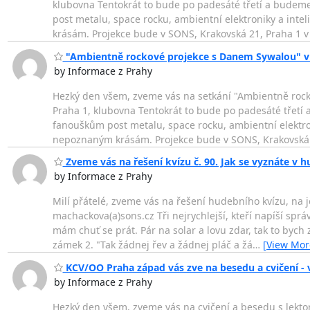
klubovna Tentokrát to bude po padesáté třetí a budeme
post metalu, space rocku, ambientní elektroniky a int
krásám. Projekce bude v SONS, Krakovská 21, Praha 1 v 
"Ambientně rockové projekce s Danem Sywalou" v ú
by Informace z Prahy
Hezký den všem, zveme vás na setkání "Ambientně rock
Praha 1, klubovna Tentokrát to bude po padesáté třetí
fanouškům post metalu, space rocku, ambientní elektro
nepoznaným krásám. Projekce bude v SONS, Krakovská 
Zveme vás na řešení kvízu č. 90. Jak se vyznáte v 
by Informace z Prahy
Milí přátelé, zveme vás na řešení hudebního kvízu, na 
machackova(a)sons.cz Tři nejrychlejší, kteří napíší sprá
mám chuť se prát. Pár na solar a lovu zdar, tak to bych z
zámek 2. "Tak žádnej řev a žádnej pláč a žá
…
[View Mor
KCV/OO Praha západ vás zve na besedu a cvičení - v
by Informace z Prahy
Hezký den všem, zveme vás na cvičení a besedu s lekto