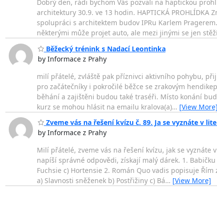
Dobrý den, rádi bychom Vás pozvali na haptickou prohl
architektury 30.9. ve 13 hodin. HAPTICKÁ PROHLÍDKA Zn
spolupráci s architektem budov IPRu Karlem Pragerem
některými může projet auto, ale mezi jinými se jen stě
Běžecký trénink s Nadací Leontinka
by Informace z Prahy
milí přátelé, zvláště pak příznivci aktivního pohybu, p
pro začátečníky i pokročilé běžce se zrakovým hendik
běhání a zajištěni budou také traséři. Místo konání b
kurz se mohou hlásit na emailu kralova(a)
…
[View More
Zveme vás na řešení kvízu č. 89. Ja se vyznáte v lit
by Informace z Prahy
Milí přátelé, zveme vás na řešení kvízu, jak se vyznáte 
napíší správné odpovědi, získají malý dárek. 1. Babičk
Fuchsie c) Hortensie 2. Román Quo vadis popisuje Řím z
a) Slavnosti sněženek b) Postřižiny c) Bá
…
[View More]