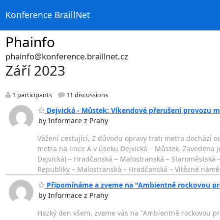
Konference BraillNet
Phainfo
phainfo@konference.braillnet.cz
Září 2023
1 participants
11 discussions
Dejvická - Můstek: Víkendové přerušení provozu me
by Informace z Prahy
Vážení cestující, Z důvodu opravy trati metra dochází
metra na lince A v úseku Dejvická – Můstek. Zavedena 
Dejvická) – Hradčanská – Malostranská – Staroměstská 
Republiky – Malostranská – Hradčanská – Vítězné náměs
Připomínáme a zveme na "Ambientně rockovou proj
by Informace z Prahy
Hezký den všem, zveme vás na "Ambientně rockovou proj