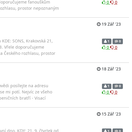
le doporučujeme fanouškům
0
0
 rozhlasu, prostor nepoznaným
19 Zář '23
n KDE: SONS, Krakovská 21,
1
0
ké. Vřele doporučujeme
0
0
a Českého rozhlasu, prostor
18 Zář '23
ovědi posílejte na adresu
1
0
se mi potí. Nejvíc ze všeho
0
0
eničních bratří - Visací
15 Zář '23
í dno. KDY: 21. 9. čtvrtek od
1
0