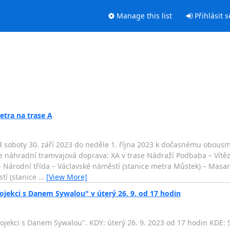
Manage this list
Přihlásit s
tra na trase A
 od soboty 30. září 2023 do neděle 1. října 2023 k dočasnému obo
je náhradní tramvajová doprava: XA v trase Nádraží Podbaba – Vítě
– Národní třída – Václavské náměstí (stanice metra Můstek) – Masa
tí (stanice
…
[View More]
ekci s Danem Sywalou" v úterý 26. 9. od 17 hodin
ekci s Danem Sywalou". KDY: úterý 26. 9. 2023 od 17 hodin KDE: 