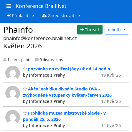
Konference BraillNet
Přihlásit se
Zaregistrovat se
Phainfo
Thread
month
phainfo@konference.braillnet.cz
Květen 2026
1 participants
9 discussions
pozvánka na cvičení jógy už od 14 hodin
by Informace z Prahy
19 Kvě '26
Akční nabídka divadlo Studio DVA -
zvýhodněné vstupenky květen/červen 2026
by Informace z Prahy
17 Kvě '26
Prohlídka muzea mistrovské Slavie - v
pondělí 25. 5. 2026
by Informace z Prahy
14 Kvě '26