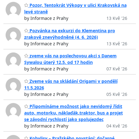
Pozor, Tentokrát Výkopy v ulici Krakovská na
levé straně
by Informace z Prahy
13 Kvě '26
Pozvánka na exkurzi do Klementina pro
zrakově znevýhodněné (4. 6. 2026)
by Informace z Prahy
13 Kvě '26
zveme vás na poslechovou akci s Danem
Sywalou úterý 12.5. od 17 hodin
by Informace z Prahy
07 Kvě '26
Zveme vás na skládání Origami v pondělí
11.5.2026
by Informace z Prahy
05 Kvě '26
Připomínáme možnost jako nevidomý řídit
auto, motorku, náklaďák,traktor, bus a projet
se závodní rychlostí jako spolujezdec
by Informace z Prahy
04 Kvě '26
Kobylisy – Pražského povstání: dočasné