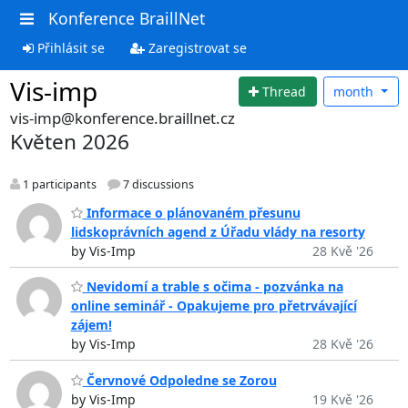
Konference BraillNet
Přihlásit se
Zaregistrovat se
Vis-imp
Thread
month
vis-imp@konference.braillnet.cz
Květen 2026
1 participants
7 discussions
Informace o plánovaném přesunu
lidskoprávních agend z Úřadu vlády na resorty
by Vis-Imp
28 Kvě '26
Nevidomí a trable s očima - pozvánka na
online seminář - Opakujeme pro přetrvávající
zájem!
by Vis-Imp
28 Kvě '26
Červnové Odpoledne se Zorou
by Vis-Imp
19 Kvě '26